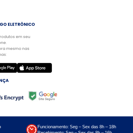
GO ELETRÔNICO
rodutos em seu
ne.
ora mesmo nas
mas:
NÇA
o
Funcionamento: Seg – Sex das 8h – 18h
Recebimento: Seg – Sex das 8h – 16h