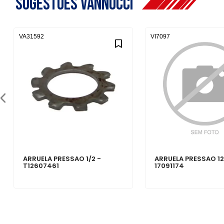
Sugestões Vannucci
VA31592
VI7097
ARRUELA PRESSAO 1/2 -
ARRUELA PRESSAO 1
T12607461
17091174