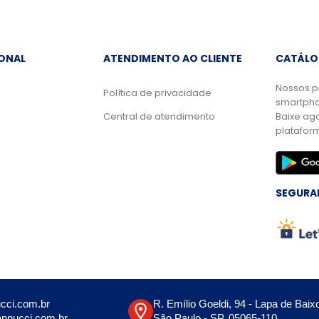
IONAL
ATENDIMENTO AO CLIENTE
CATÁLO
Nossos p
Política de privacidade
smartpho
Central de atendimento
Baixe ag
platafor
SEGURA
cci.com.br
R. Emílio Goeldi, 94 - Lapa de Baix
nnucci.com.br
São Paulo - SP, 05065-110