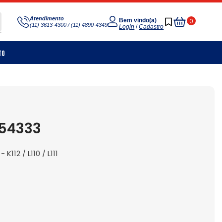
Meu
Atendimento
0
Bem vindo(a)
(11) 3613-4300 / (11) 4890-4349
Carrinho
Login
/
Cadastro
to
254333
112 / L110 / L111