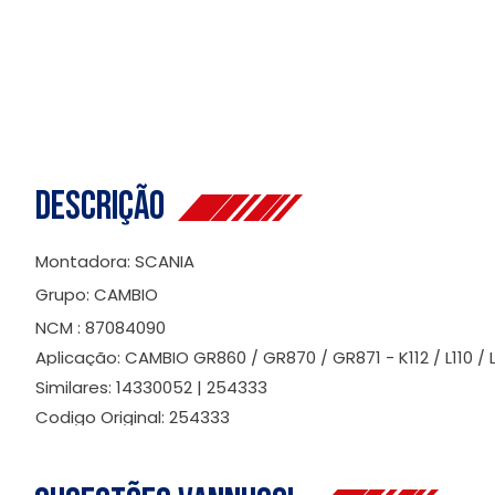
Descrição
Montadora: SCANIA
Grupo: CAMBIO
NCM : 87084090
Aplicação: CAMBIO GR860 / GR870 / GR871 - K112 / L110 / L
Similares: 14330052 | 254333
Codigo Original: 254333