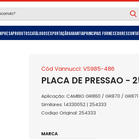
mpresa
Produtos
Catálogos
Exportação
Garantia
Principais Fornecedores
Conta
Cód Vannucci: VS985-486
PLACA DE PRESSAO - 
Aplicação: CAMBIO GR860 / GR870 / GR871 - K
Similares: 14330052 | 254333
Codigo Original: 254333
MARCA