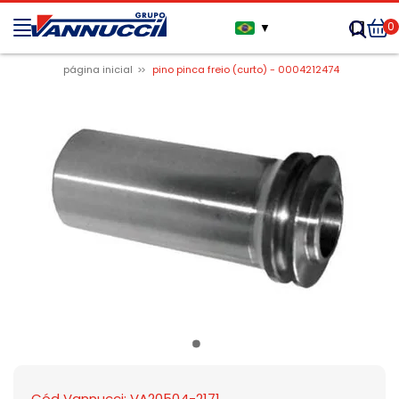
0
▼
página inicial
pino pinca freio (curto) - 0004212474
Cód Vannucci: VA20504-2171