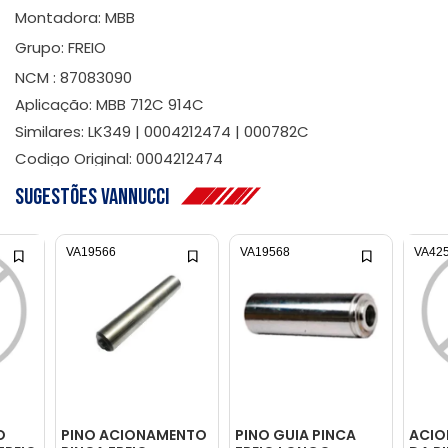
Montadora: MBB
Grupo: FREIO
NCM : 87083090
Aplicação: MBB 712C 914C
Similares: LK349 | 0004212474 | 000782C
Codigo Original: 0004212474
Sugestões Vannucci
VA19566
VA19568
VA42
O
PINO ACIONAMENTO
PINO GUIA PINCA
ACIO