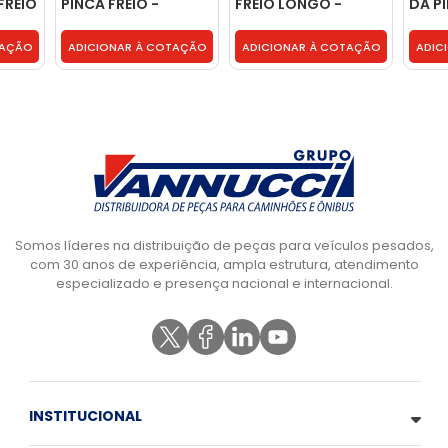
FREIO
PINCA FREIO -
FREIO LONGO -
DA PI
0004202282
0004204582
WABC
- .
TAÇÃO
ADICIONAR À COTAÇÃO
ADICIONAR À COTAÇÃO
ADIC
Somos líderes na distribuição de peças para veículos pesados,
com 30 anos de experiência, ampla estrutura, atendimento
especializado e presença nacional e internacional.
INSTITUCIONAL