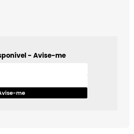
sponível - Avise-me
Avise-me