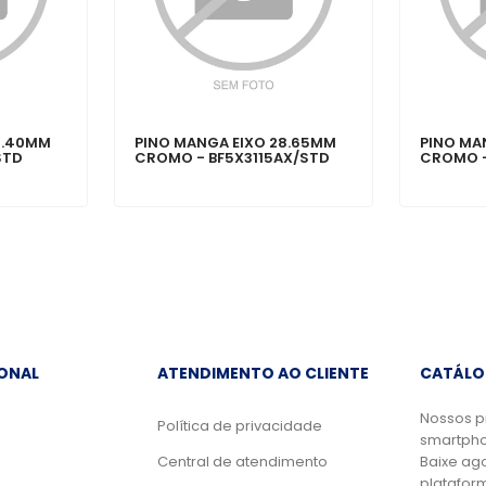
3.40MM
PINO MANGA EIXO 28.65MM
PINO MA
STD
CROMO - BF5X3115AX/STD
CROMO 
IONAL
ATENDIMENTO AO CLIENTE
CATÁLO
Nossos p
Política de privacidade
smartpho
Central de atendimento
Baixe ag
platafor