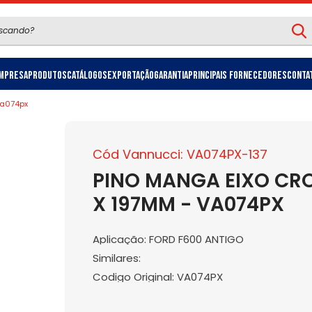
mpresa
Produtos
Catálogos
Exportação
Garantia
Principais Fornecedores
Conta
va074px
Cód Vannucci: VA074PX-137
PINO MANGA EIXO CR
X 197MM - VA074PX
Aplicação: FORD F600 ANTIGO
Similares:
Codigo Original: VA074PX