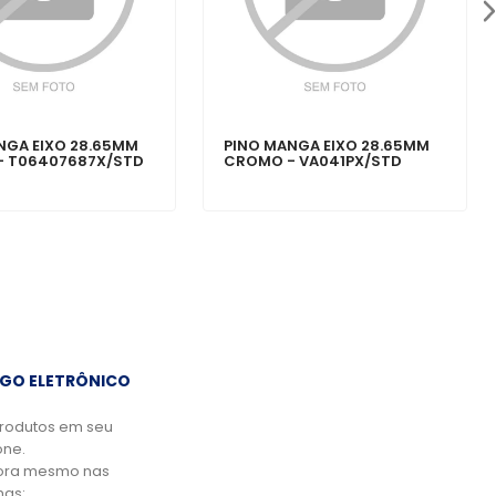
NGA EIXO 28.65MM
PINO MANGA EIXO 28.65MM
- T06407687X/STD
CROMO - VA041PX/STD
GO ELETRÔNICO
rodutos em seu
ne.
ora mesmo nas
mas: