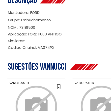
Descrição
Montadora: FORD
Grupo: Embuchamento
NCM : 73181500
Aplicação: FORD F600 ANTIGO
Similares:
Codigo Original: VA074PX
Sugestões Vannucci
VA667PX/STD
VA100PX/STD