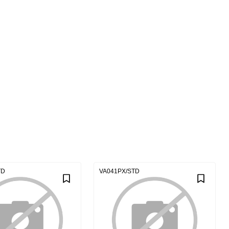
TD
VA041PX/STD