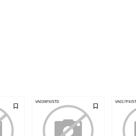
VA039PX/STD
VA017PX/S