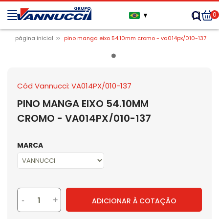
0
▼
página inicial
pino manga eixo 54.10mm cromo - va014px/010-137
Cód Vannucci: VA014PX/010-137
PINO MANGA EIXO 54.10MM
CROMO - VA014PX/010-137
MARCA
-
+
ADICIONAR À COTAÇÃO