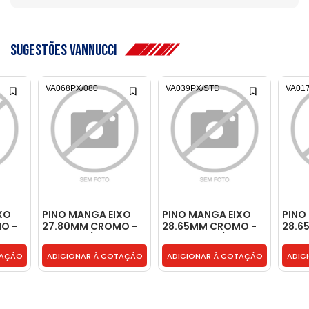
sugestões vannucci
VA068PX/080
VA039PX/STD
VA01
XO
PINO MANGA EIXO
PINO MANGA EIXO
PINO
O -
27.80MM CROMO -
28.65MM CROMO -
28.6
VA068PX/080
BF5X3115AX/STD
T064
TAÇÃO
ADICIONAR À COTAÇÃO
ADICIONAR À COTAÇÃO
ADIC