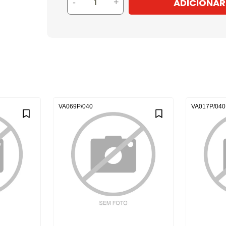
ADICIONAR
-
+
VA069P/040
VA017P/040