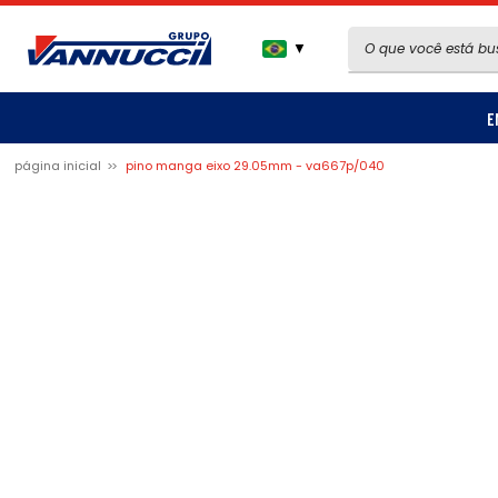
▼
E
página inicial
pino manga eixo 29.05mm - va667p/040