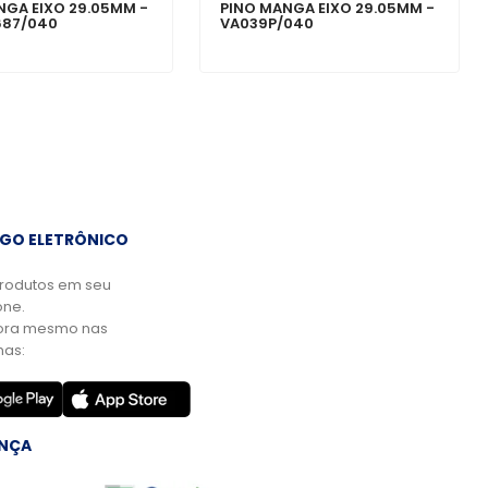
NGA EIXO 29.05MM -
PINO MANGA EIXO 29.05MM -
687/040
VA039P/040
GO ELETRÔNICO
rodutos em seu
ne.
ora mesmo nas
mas:
NÇA