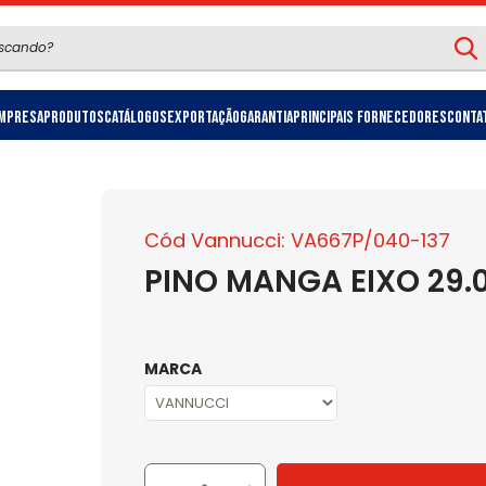
mpresa
Produtos
Catálogos
Exportação
Garantia
Principais Fornecedores
Conta
Cód Vannucci: VA667P/040-137
PINO MANGA EIXO 29.
MARCA