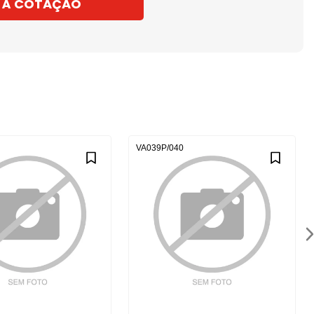
 À COTAÇÃO
VA039P/040