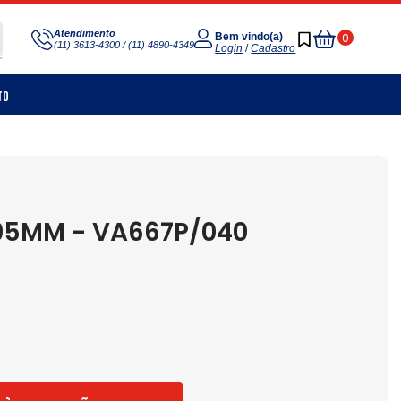
Meu
Atendimento
0
Bem vindo(a)
(11) 3613-4300 / (11) 4890-4349
Carrinho
Login
/
Cadastro
to
05MM - VA667P/040