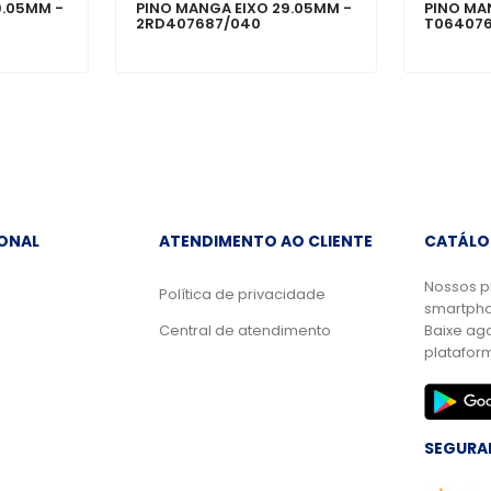
9.05MM -
PINO MANGA EIXO 29.05MM -
PINO MA
2RD407687/040
T06407
IONAL
ATENDIMENTO AO CLIENTE
CATÁLO
Nossos p
Política de privacidade
smartpho
Central de atendimento
Baixe ag
platafor
SEGURA