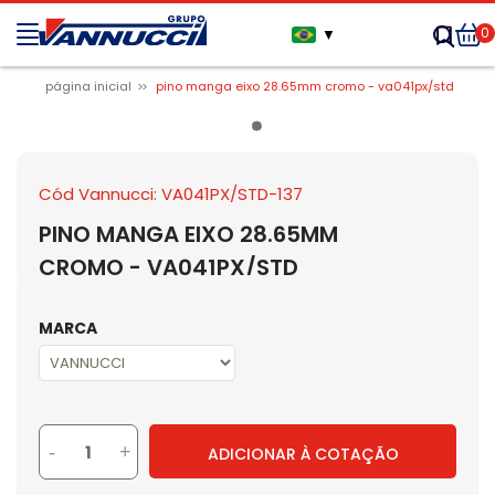
0
▼
página inicial
pino manga eixo 28.65mm cromo - va041px/std
Cód Vannucci: VA041PX/STD-137
PINO MANGA EIXO 28.65MM
CROMO - VA041PX/STD
MARCA
-
+
ADICIONAR À COTAÇÃO