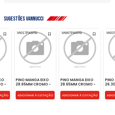
sugestões vannucci
VA017PX/STD
VA667PX/STD
VA03
XO
PINO MANGA EIXO
PINO MANGA EIXO
PINO
O -
28.65MM CROMO -
28.65MM CROMO -
26.3
D
T06407687X/STD
VA667PX/STD
VA03
TAÇÃO
ADICIONAR À COTAÇÃO
ADICIONAR À COTAÇÃO
ADIC