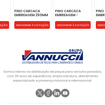
PINO CARCACA
PINO CARCACA
PINO
EMBREAGEM 250MM
EMBREAGEM -
EMBR
- BH1X7E544AA
2T0141707
TJG1
TAÇÃO
ADICIONAR À COTAÇÃO
ADICIONAR À COTAÇÃO
ADIC
Somos líderes na distribuição de peças para veículos pesados,
com 30 anos de experiência, ampla estrutura, atendimento
especializado e presença nacional e internacional.