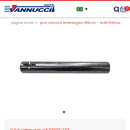
0
▼
página inicial
pino carcaca embreagem 186mm - 4c457590aa
Cód Vannucci: VA34100-137