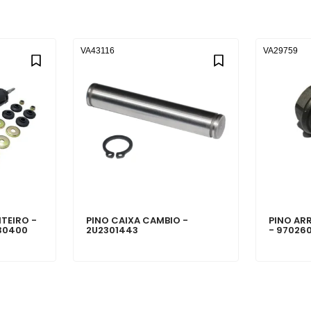
VA43116
VA29759
TEIRO -
PINO CAIXA CAMBIO -
PINO AR
230400
2U2301443
- 97026