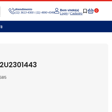
Meu
Atendimento
0
Bem vindo(a)
(11) 3613-4300 / (11) 4890-4349
Carrinho
Login
/
Cadastro
to
 2U2301443
1585