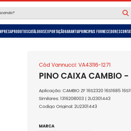
mpresa
Produtos
Catálogos
Exportação
Garantia
Principais Fornecedores
Conta
Cód Vannucci: VA43116-1271
PINO CAIXA CAMBIO -
Aplicação: CAMBIO ZF 16S2320 16S1685 16S
Similares: 1316208003 | 2U2301443
Codigo Original: 2U2301443
MARCA