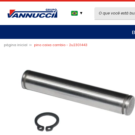
▼
E
página inicial
pino caixa cambio - 2u2301443