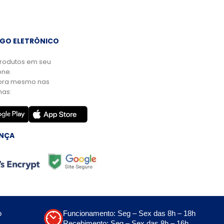
GO ELETRÔNICO
rodutos em seu
ne.
ora mesmo nas
mas:
NÇA
o
Funcionamento: Seg – Sex das 8h – 18h
Recebimento: Seg – Sex das 8h – 16h