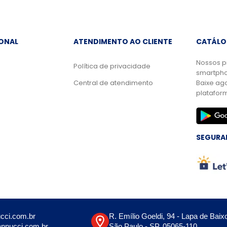
IONAL
ATENDIMENTO AO CLIENTE
CATÁLO
Nossos p
Política de privacidade
smartpho
Central de atendimento
Baixe ag
platafor
SEGURA
cci.com.br
R. Emílio Goeldi, 94 - Lapa de Baix
nnucci.com.br
São Paulo - SP, 05065-110