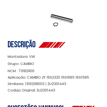
Descrição
Montadora: VW
Grupo: CAMBIO
NCM : 73182900
Aplicação: CAMBIO ZF 16S2320 16S1685 16S1585
Similares: 1316208003 | 2U2301443
Codigo Original: 2U2301443