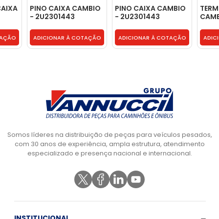
CAIXA
PINO CAIXA CAMBIO
PINO CAIXA CAMBIO
TERM
- 2U2301443
- 2U2301443
CAMB
ESTR
CAMB
TAÇÃO
ADICIONAR À COTAÇÃO
ADICIONAR À COTAÇÃO
ADIC
0002
Somos líderes na distribuição de peças para veículos pesados,
com 30 anos de experiência, ampla estrutura, atendimento
especializado e presença nacional e internacional.
INSTITUCIONAL