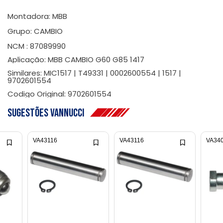
Montadora: MBB
Grupo: CAMBIO
NCM : 87089990
Aplicação: MBB CAMBIO G60 G85 1417
Similares: MIC1517 | T49331 | 0002600554 | 1517 |
9702601554
Codigo Original: 9702601554
Sugestões Vannucci
VA43116
VA43116
VA34