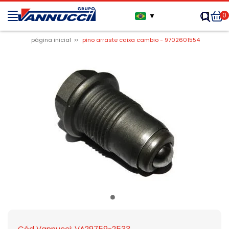
0
▼
página inicial
pino arraste caixa cambio - 9702601554
Cód Vannucci: VA29759-2533