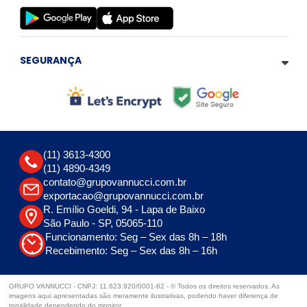
SEGURANÇA
(11) 3613-4300
(11) 4890-4349
contato@grupovannucci.com.br
exportacao@grupovannucci.com.br
R. Emílio Goeldi, 94 - Lapa de Baixo
São Paulo - SP, 05065-110
Funcionamento: Seg – Sex das 8h – 18h
Recebimento: Seg – Sex das 8h – 16h
GRUPO VANNUCCI - CNPJ: 11.623.920/0001-82 - © Todos os direitos reservados. As
imagens aqui apresentadas são meramente ilustrativas, podendo haver diferença de
tonalidade dependendo do monitor.