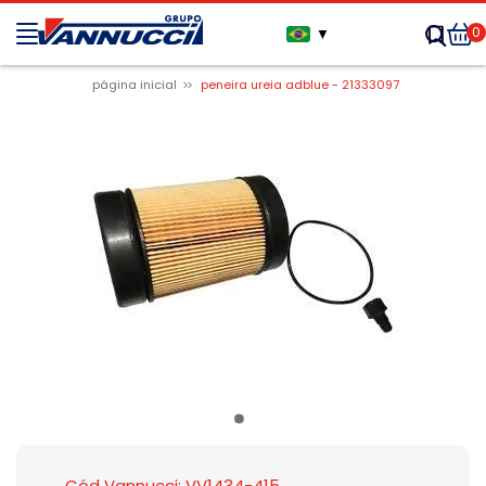
0
▼
página inicial
peneira ureia adblue - 21333097
Cód Vannucci: VV1434-415