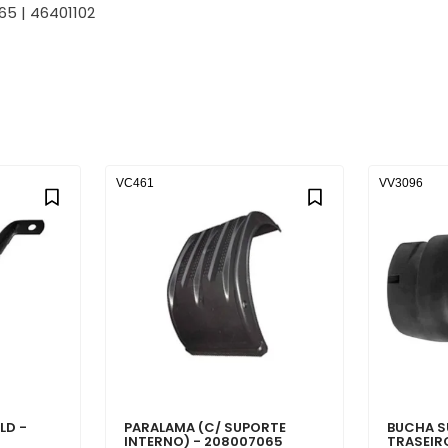
065 | 46401102
VC461
VV3096
LD -
PARALAMA (C/ SUPORTE
BUCHA S
INTERNO) - 208007065
TRASEIR