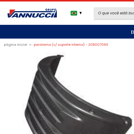
▼
E
página inicial
paralama (c/ suporte interno) - 208007065