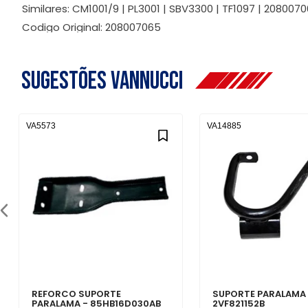
Similares: CM1001/9 | PL3001 | SBV3300 | TF1097 | 208007
Codigo Original: 208007065
Sugestões Vannucci
VA5573
VA14885
REFORCO SUPORTE
SUPORTE PARALAMA 
PARALAMA - 85HB16D030AB
2VF821152B