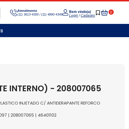
Meu
Atendimento
0
Bem vindo(a)
(11) 3613-4300 / (11) 4890-4349
Carrinho
Login
/
Cadastro
to
E INTERNO) - 208007065
PLASTICO INJETADO C/ ANTIDERAPANTE REFORCO
1097 | 208007065 | 46401102