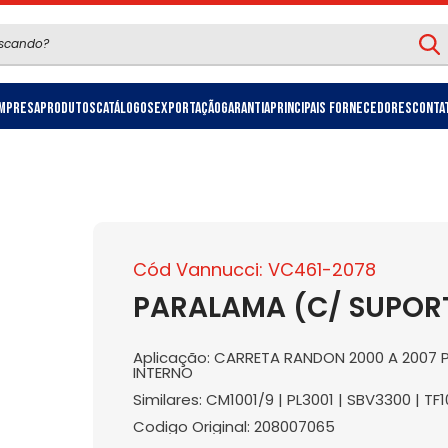
mpresa
Produtos
Catálogos
Exportação
Garantia
Principais Fornecedores
Conta
Cód Vannucci: VC461-2078
PARALAMA (C/ SUPORT
Aplicação: CARRETA RANDON 2000 A 2007 
INTERNO
Similares: CM1001/9 | PL3001 | SBV3300 | TF
Codigo Original: 208007065