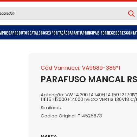
mpresa
Produtos
Catálogos
Exportação
Garantia
Principais Fornecedores
Conta
Cód Vannucci: VA9689-386*1
PARAFUSO MANCAL RS23
Aplicação: VW 14.200 14.140H 14.150 12.170BT
14115 F12000 F14000 IVECO VERTIS 130V18 C/
Similares:
Codigo Original: T14525873
MARCA