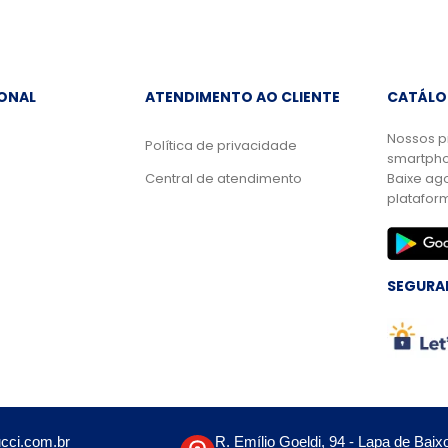
IONAL
ATENDIMENTO AO CLIENTE
CATÁLO
Nossos p
Política de privacidade
smartpho
Central de atendimento
Baixe ag
platafor
SEGURA
cci.com.br
R. Emílio Goeldi, 94 - Lapa de Baix