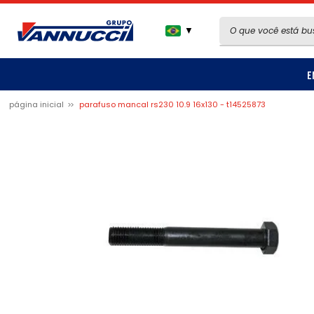
▼
E
página inicial
parafuso mancal rs230 10.9 16x130 - t14525873