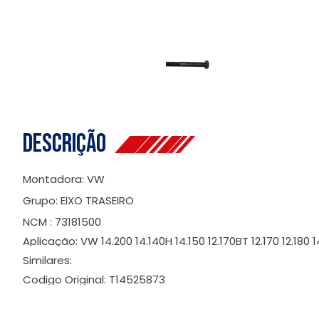
Descrição
Montadora: VW
Grupo: EIXO TRASEIRO
NCM : 73181500
Aplicação: VW 14.200 14.140H 14.150 12.170BT 12.170 12.18
Similares:
Codigo Original: T14525873