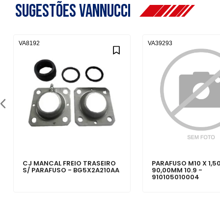
Sugestões Vannucci
VA8192
VA39293
CJ MANCAL FREIO TRASEIRO
PARAFUSO M10 X 1,50
S/ PARAFUSO - BG5X2A210AA
90,00MM 10.9 -
910105010004