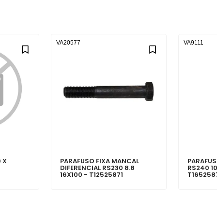
VA20577
VA9111
 X
PARAFUSO FIXA MANCAL
PARAFUS
DIFERENCIAL RS230 8.8
RS240 10
16X100 - T12525871
T165258