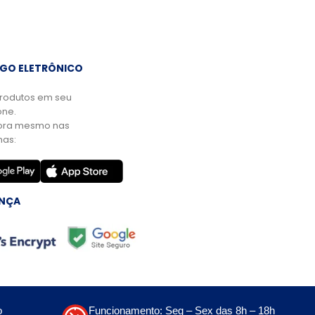
GO ELETRÔNICO
rodutos em seu
ne.
ora mesmo nas
mas:
NÇA
o
Funcionamento: Seg – Sex das 8h – 18h