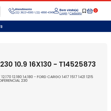
Meu
Atendimento
0
Bem vindo(a)
(11) 3613-4300 / (11) 4890-4349
Carrinho
Login
/
Cadastro
to
0 10.9 16X130 - T14525873
 12.170 12.180 14.180 - FORD CARGO 1417 1517 1421 1215
DIFERENCIAL 230