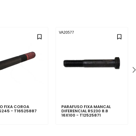
VA20577
O FIXA COROA
PARAFUSO FIXA MANCAL
S245 - T16525887
DIFERENCIAL RS230 8.8
16X100 - T12525871