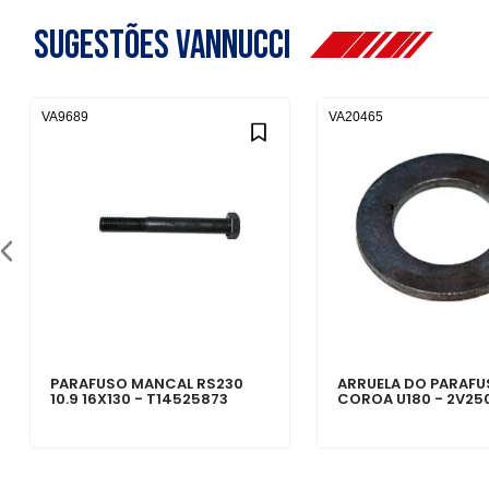
Sugestões Vannucci
VA9689
VA20465
PARAFUSO MANCAL RS230
ARRUELA DO PARAFU
10.9 16X130 - T14525873
COROA U180 - 2V250