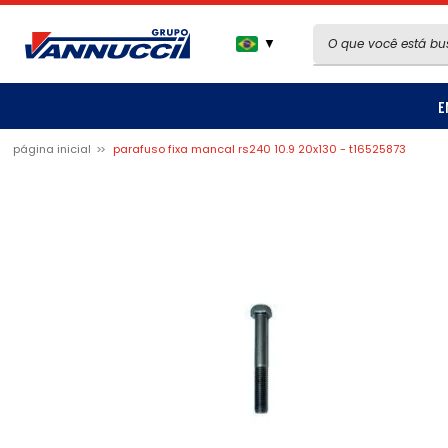
▼
E
página inicial
parafuso fixa mancal rs240 10.9 20x130 - t16525873