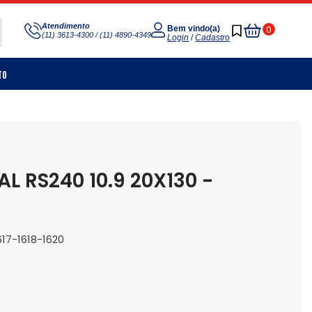
Meu
Atendimento
0
Bem vindo(a)
(11) 3613-4300 / (11) 4890-4349
Carrinho
Login
/
Cadastro
to
 RS240 10.9 20X130 -
17-1618-1620