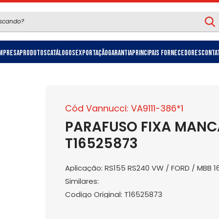
mpresa
Produtos
Catálogos
Exportação
Garantia
Principais Fornecedores
Conta
Cód Vannucci: VA9111-386*1
PARAFUSO FIXA MANCAL
T16525873
Aplicação: RS155 RS240 VW / FORD / MBB 16
Similares:
Codigo Original: T16525873