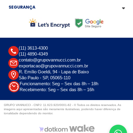
SEGURANÇA
(11) 3613-4300
(11) 4890-4349
contato@grupovannucci.com.br
exportacao@grupovannucci.com.br
R. Emílio Goeldi, 94 - Lapa de Baixo
São Paulo - SP, 05065-110
Funcionamento: Seg – Sex das 8h – 18h
Recebimento: Seg – Sex das 8h – 16h
GRUPO VANNUCCI - CNPJ: 11.623.920/0001-82 - © Todos os direitos reservados. As
imagens aqui apresentadas são meramente ilustrativas, podendo haver diferença de
tonalidade dependendo do monitor.