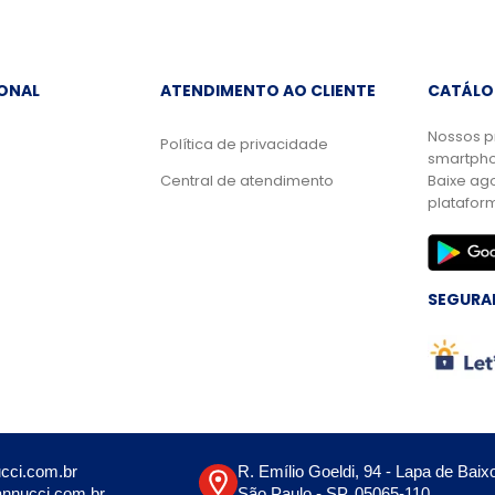
IONAL
ATENDIMENTO AO CLIENTE
CATÁLO
Nossos p
Política de privacidade
smartpho
Central de atendimento
Baixe ag
platafor
SEGURA
cci.com.br
R. Emílio Goeldi, 94 - Lapa de Baix
nnucci.com.br
São Paulo - SP, 05065-110