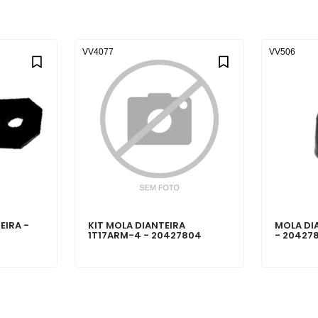
VV4077
VV506
EIRA -
KIT MOLA DIANTEIRA
MOLA DI
1T17ARM-4 - 20427804
- 20427