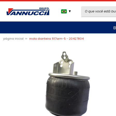
▼
E
página inicial
mola dianteira 1t17arm-5 - 20427804