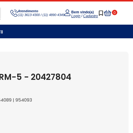
Meu
Atendimento
0
Bem vindo(a)
(11) 3613-4300 / (11) 4890-4349
Carrinho
Login
/
Cadastro
to
ARM-5 - 20427804
954089 | 954093