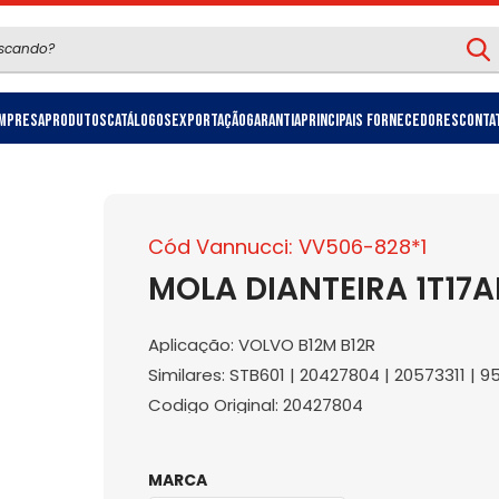
mpresa
Produtos
Catálogos
Exportação
Garantia
Principais Fornecedores
Conta
Cód Vannucci: VV506-828*1
MOLA DIANTEIRA 1T17
Aplicação: VOLVO B12M B12R
Similares: STB601 | 20427804 | 20573311 | 
Codigo Original: 20427804
MARCA