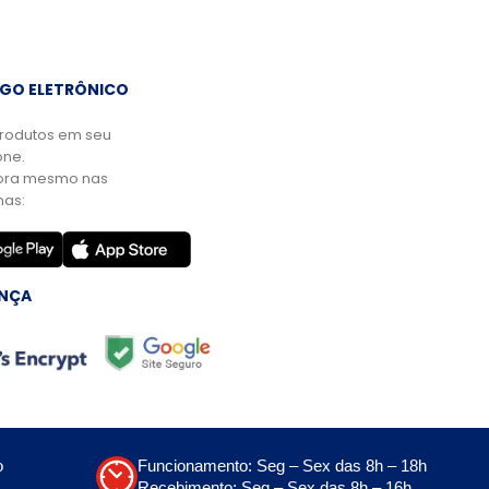
GO ELETRÔNICO
rodutos em seu
ne.
ora mesmo nas
mas:
NÇA
o
Funcionamento: Seg – Sex das 8h – 18h
Recebimento: Seg – Sex das 8h – 16h