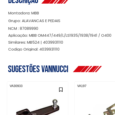
Descrição
Montadora: MBB
Grupo: ALAVANCAS E PEDAIS
NCM : 87089990
Aplicação: MBB OM447/449/L/LS1935/1938/1941 / O400
Similares: MB524 | 4039931110
Codigo Original: 4039931110
Sugestões Vannucci
VA30933
VA197