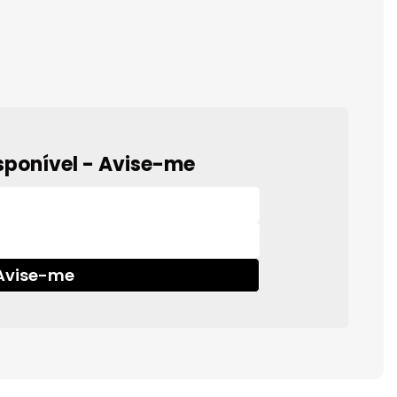
sponível - Avise-me
Avise-me