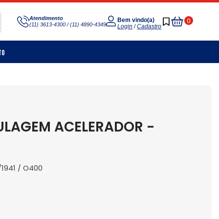
Meu
Atendimento
0
Bem vindo(a)
(11) 3613-4300 / (11) 4890-4349
Carrinho
Login
/
Cadastro
to
ULAGEM ACELERADOR -
1941 / O400