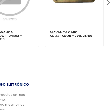
LAVANCA
ALAVANCA CABO
DOR 104MM -
ACELERADOR - 2VB721759
810
GO ELETRÔNICO
rodutos em seu
ne.
ora mesmo nas
mas: