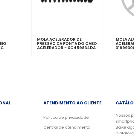
MOLA ACELERADOR DE
MOLA A
EIO
PRESSÃO DA PONTA DO CABO
ACELERA
5C
ACELERADOR - XC459834DA
3199930
IONAL
ATENDIMENTO AO CLIENTE
CATÁLO
Nossos p
Política de privacidade
smartpho
Central de atendimento
Baixe ag
platafor