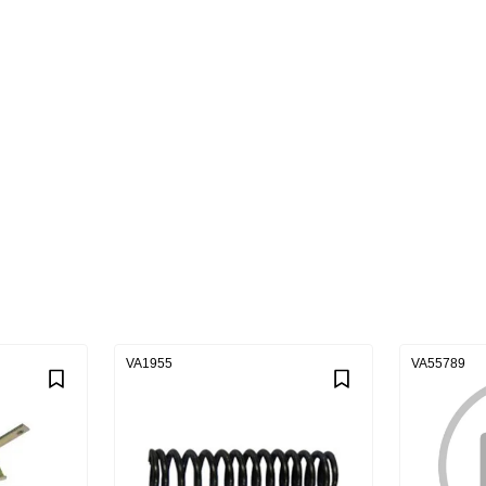
VA1955
VA55789