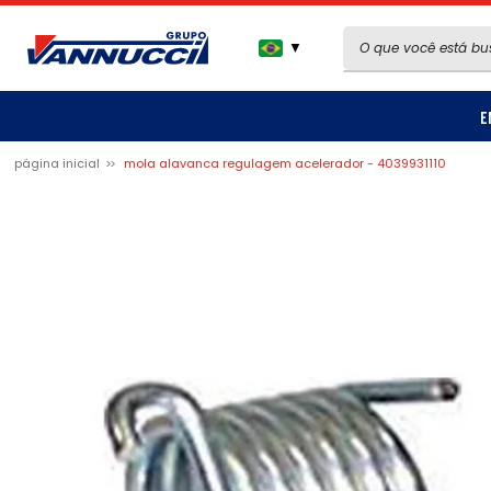
▼
E
página inicial
mola alavanca regulagem acelerador - 4039931110