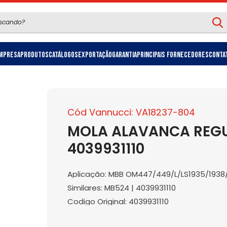
mpresa
Produtos
Catálogos
Exportação
Garantia
Principais Fornecedores
Conta
Cód Vannucci: VA18237-804
MOLA ALAVANCA REG
4039931110
Aplicação: MBB OM447/449/L/LS1935/1938/
Similares: MB524 | 4039931110
Codigo Original: 4039931110