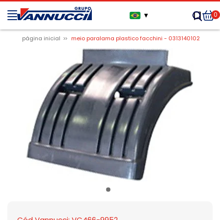
0
▼
página inicial
meio paralama plastico facchini - 0313140102
Cód Vannucci: VC466-9952