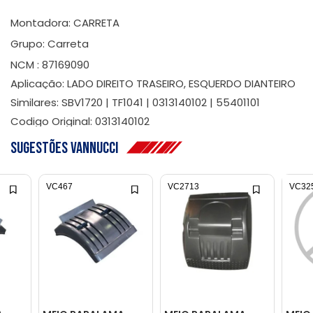
Montadora: CARRETA
Grupo: Carreta
NCM : 87169090
Aplicação: LADO DIREITO TRASEIRO, ESQUERDO DIANTEIRO
Similares: SBV1720 | TF1041 | 0313140102 | 55401101
Codigo Original: 0313140102
Sugestões Vannucci
VC467
VC2713
VC32