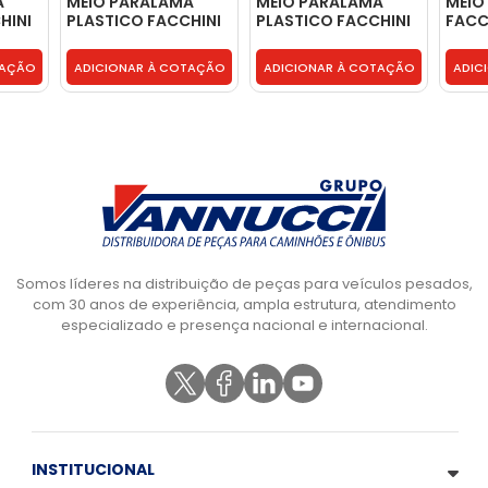
A
MEIO PARALAMA
MEIO PARALAMA
MEIO
HINI
PLASTICO FACCHINI
PLASTICO FACCHINI
FACC
- 0313140101
2009 - 0313367001
MODE
- 03
TAÇÃO
ADICIONAR À COTAÇÃO
ADICIONAR À COTAÇÃO
ADIC
Somos líderes na distribuição de peças para veículos pesados,
com 30 anos de experiência, ampla estrutura, atendimento
especializado e presença nacional e internacional.
INSTITUCIONAL