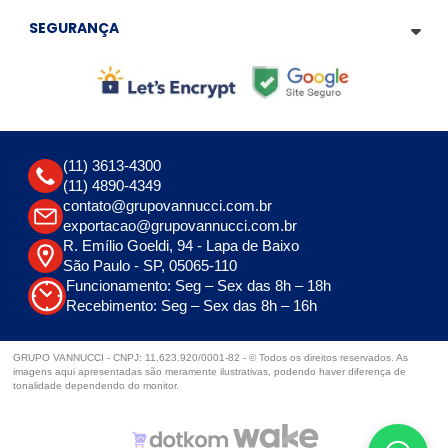
SEGURANÇA
(11) 3613-4300
(11) 4890-4349
contato@grupovannucci.com.br
exportacao@grupovannucci.com.br
R. Emílio Goeldi, 94 - Lapa de Baixo
São Paulo - SP, 05065-110
Funcionamento: Seg – Sex das 8h – 18h
Recebimento: Seg – Sex das 8h – 16h
GRUPO VANNUCCI - CNPJ: 11.623.920/0001-82 - © Todos os direitos reservados. As
imagens aqui apresentadas são meramente ilustrativas, podendo haver diferença de
tonalidade dependendo do monitor.