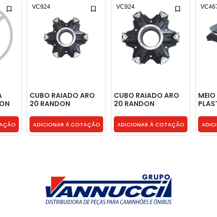
VC924
VC924
VC46
A
CUBO RAIADO ARO
CUBO RAIADO ARO
MEIO
DON
20 RANDON
20 RANDON
PLAS
TADO
FACCHINI MODERNO
FACCHINI MODERNO
- 031
- 301000692
SEM ABS -
TAÇÃO
ADICIONAR À COTAÇÃO
ADICIONAR À COTAÇÃO
ADIC
301000692