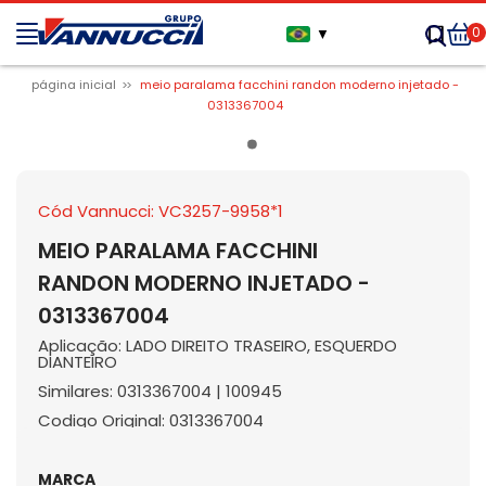
0
▼
página inicial
meio paralama facchini randon moderno injetado -
0313367004
Cód Vannucci: VC3257-9958*1
MEIO PARALAMA FACCHINI
RANDON MODERNO INJETADO -
0313367004
Aplicação: LADO DIREITO TRASEIRO, ESQUERDO
DIANTEIRO
Similares: 0313367004 | 100945
Codigo Original: 0313367004
MARCA