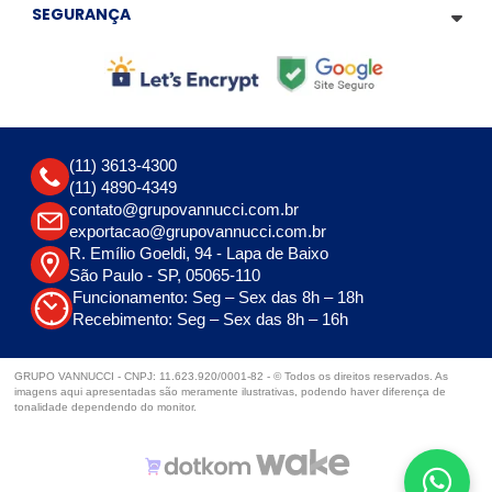
SEGURANÇA
(11) 3613-4300
(11) 4890-4349
contato@grupovannucci.com.br
exportacao@grupovannucci.com.br
R. Emílio Goeldi, 94 - Lapa de Baixo
São Paulo - SP, 05065-110
Funcionamento: Seg – Sex das 8h – 18h
Recebimento: Seg – Sex das 8h – 16h
GRUPO VANNUCCI - CNPJ: 11.623.920/0001-82 - © Todos os direitos reservados. As
imagens aqui apresentadas são meramente ilustrativas, podendo haver diferença de
tonalidade dependendo do monitor.