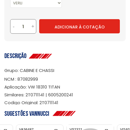
-
+
ADICIONAR À COTAÇÃO
Descrição
Grupo: CABINE E CHASSI
NCM : 87082999
Aplicação: VW 18310 TITAN
Similares: 2T0711141 | 6005200241
Codigo Original: 2T0711141
Sugestões Vannucci
VA36487
VS2321
VI240