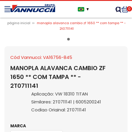
0
▼
página inicial
manopla alavanca cambio zf 1650 ** com tampa ** -
2t0711141
Cód Vannucci: VA16756-845
MANOPLA ALAVANCA CAMBIO ZF
1650 ** COM TAMPA ** -
2T0711141
Aplicação: VW 18310 TITAN
Similares: 2T0711141 | 6005200241
Codigo Original: 2T0711141
MARCA