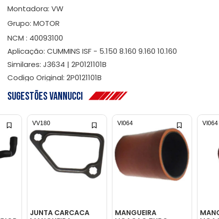
Montadora: VW
Grupo: MOTOR
NCM : 40093100
Aplicação: CUMMINS ISF - 5.150 8.160 9.160 10.160
Similares: J3634 | 2P0121101B
Codigo Original: 2P0121101B
Sugestões Vannucci
VV180
VI064
VI064
JUNTA CARCACA
MANGUEIRA
MANG