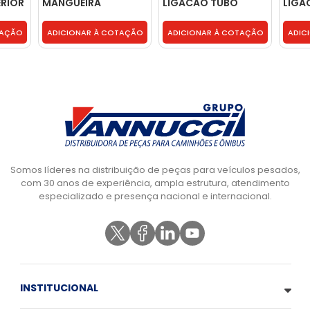
ERIOR
MANGUEIRA
LIGACAO TUBO
LIGA
SUPERIOR RADIADOR
RADIADOR OLEO
RADI
- 8149301
SUPERIOR - 4863962
SUPE
TAÇÃO
ADICIONAR À COTAÇÃO
ADICIONAR À COTAÇÃO
ADIC
Somos líderes na distribuição de peças para veículos pesados,
com 30 anos de experiência, ampla estrutura, atendimento
especializado e presença nacional e internacional.
INSTITUCIONAL