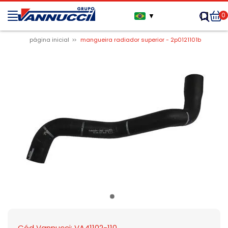
0
▼
página inicial
mangueira radiador superior - 2p0121101b
Cód Vannucci: VA41102-110