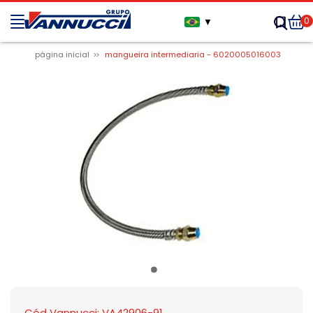
0
▼
página inicial
mangueira intermediaria - 6020005016003
Cód Vannucci: VA42906-91