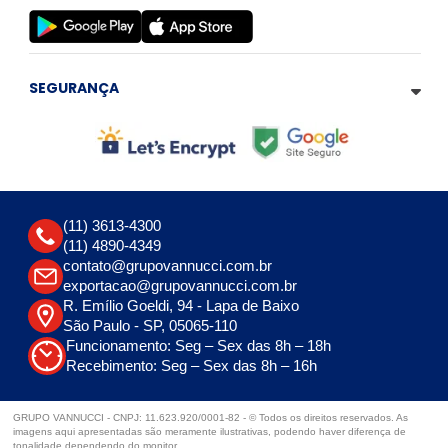
SEGURANÇA
(11) 3613-4300
(11) 4890-4349
contato@grupovannucci.com.br
exportacao@grupovannucci.com.br
R. Emílio Goeldi, 94 - Lapa de Baixo
São Paulo - SP, 05065-110
Funcionamento: Seg – Sex das 8h – 18h
Recebimento: Seg – Sex das 8h – 16h
GRUPO VANNUCCI - CNPJ: 11.623.920/0001-82 - © Todos os direitos reservados. As
imagens aqui apresentadas são meramente ilustrativas, podendo haver diferença de
tonalidade dependendo do monitor.