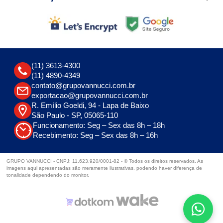
(11) 3613-4300
(11) 4890-4349
contato@grupovannucci.com.br
exportacao@grupovannucci.com.br
R. Emílio Goeldi, 94 - Lapa de Baixo
São Paulo - SP, 05065-110
Funcionamento: Seg – Sex das 8h – 18h
Recebimento: Seg – Sex das 8h – 16h
GRUPO VANNUCCI - CNPJ: 11.623.920/0001-82 - © Todos os direitos reservados. As
imagens aqui apresentadas são meramente ilustrativas, podendo haver diferença de
tonalidade dependendo do monitor.