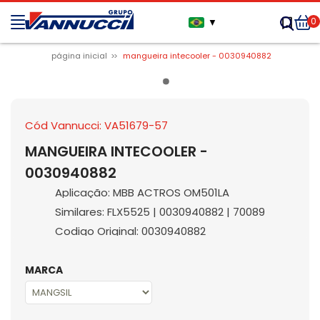
0
▼
página inicial
mangueira intecooler - 0030940882
Cód Vannucci: VA51679-57
MANGUEIRA INTECOOLER -
0030940882
Aplicação: MBB ACTROS OM501LA
Similares: FLX5525 | 0030940882 | 70089
Codigo Original: 0030940882
MARCA