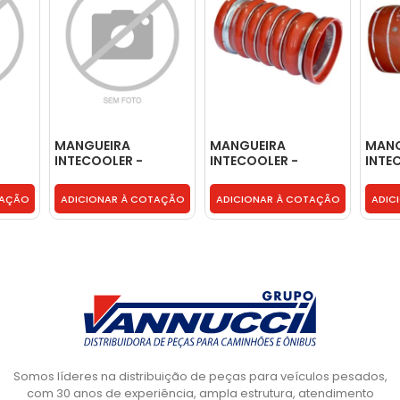
MANGUEIRA
MANGUEIRA
MANG
INTECOOLER -
INTECOOLER -
INTE
0030940882
1358202
1C35
TAÇÃO
ADICIONAR À COTAÇÃO
ADICIONAR À COTAÇÃO
ADIC
Somos líderes na distribuição de peças para veículos pesados,
com 30 anos de experiência, ampla estrutura, atendimento