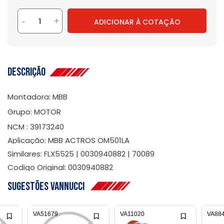
-
+
ADICIONAR À COTAÇÃO
Descrição
Montadora: MBB
Grupo: MOTOR
NCM : 39173240
Aplicação: MBB ACTROS OM501LA
Similares: FLX5525 | 0030940882 | 70089
Codigo Original: 0030940882
Sugestões Vannucci
VA51679
VA11020
VA88