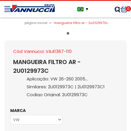
0
▼
página inicial
mangueira filtro ar - 2u0129973c
Cód Vannucci: VA41367-110
MANGUEIRA FILTRO AR -
2U0129973C
Aplicação: VW 26-260 2005...
Similares: 2U0129973C | 2U0129973C1
Codigo Original: 2U0129973C
MARCA