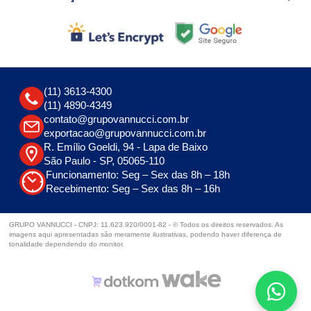
(11) 3613-4300
(11) 4890-4349
contato@grupovannucci.com.br
exportacao@grupovannucci.com.br
R. Emílio Goeldi, 94 - Lapa de Baixo
São Paulo - SP, 05065-110
Funcionamento: Seg – Sex das 8h – 18h
Recebimento: Seg – Sex das 8h – 16h
GRUPO VANNUCCI - CNPJ: 11.623.920/0001-82 - © Todos os direitos reservados. As
imagens aqui apresentadas são meramente ilustrativas, podendo haver diferença de
tonalidade dependendo do monitor.