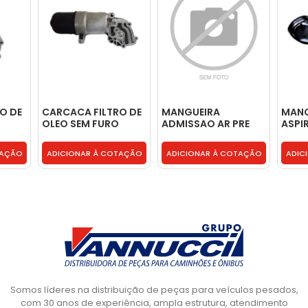
O DE
CARCACA FILTRO DE
MANGUEIRA
MANG
OLEO SEM FURO
ADMISSAO AR PRE
ASPI
 SEM
PARA SENSOR E SEM
FILTRO - 2072776
AR -
00910
FILTRO - 9061801210
TAÇÃO
ADICIONAR À COTAÇÃO
ADICIONAR À COTAÇÃO
ADIC
Somos líderes na distribuição de peças para veículos pesados,
com 30 anos de experiência, ampla estrutura, atendimento