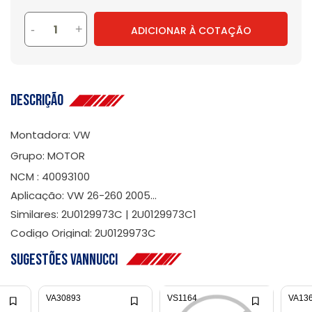
-
+
ADICIONAR À COTAÇÃO
Descrição
Montadora: VW
Grupo: MOTOR
NCM : 40093100
Aplicação: VW 26-260 2005...
Similares: 2U0129973C | 2U0129973C1
Codigo Original: 2U0129973C
Sugestões Vannucci
VA30893
VS1164
VA13