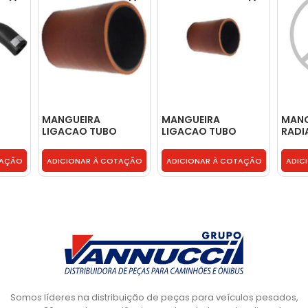
MANGUEIRA
MANGUEIRA
MANG
LIGACAO TUBO
LIGACAO TUBO
RADI
4743
RADIADOR OLEO
RADIADOR OLEO
AGUA
SUPERIOR - 4863962
SUPERIOR - 4863962
TAÇÃO
ADICIONAR À COTAÇÃO
ADICIONAR À COTAÇÃO
ADIC
Somos líderes na distribuição de peças para veículos pesados,