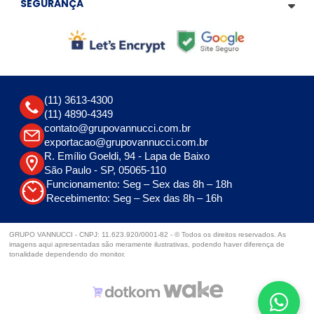
SEGURANÇA
(11) 3613-4300
(11) 4890-4349
contato@grupovannucci.com.br
exportacao@grupovannucci.com.br
R. Emílio Goeldi, 94 - Lapa de Baixo
São Paulo - SP, 05065-110
Funcionamento: Seg – Sex das 8h – 18h
Recebimento: Seg – Sex das 8h – 16h
GRUPO VANNUCCI - CNPJ: 11.623.920/0001-82 - © Todos os direitos reservados. As
imagens aqui apresentadas são meramente ilustrativas, podendo haver diferença de
tonalidade dependendo do monitor.