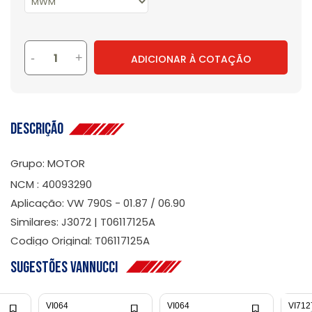
-
+
ADICIONAR À COTAÇÃO
Descrição
Grupo: MOTOR
NCM : 40093290
Aplicação: VW 790S - 01.87 / 06.90
Similares: J3072 | T06117125A
Codigo Original: T06117125A
Sugestões Vannucci
VI064
VI064
VI712