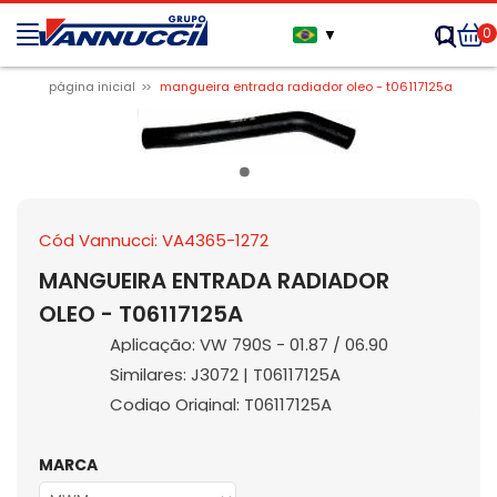
0
▼
página inicial
mangueira entrada radiador oleo - t06117125a
Cód Vannucci: VA4365-1272
MANGUEIRA ENTRADA RADIADOR
OLEO - T06117125A
Aplicação: VW 790S - 01.87 / 06.90
Similares: J3072 | T06117125A
Codigo Original: T06117125A
MARCA