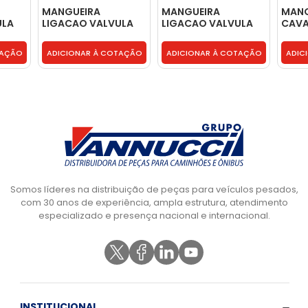
MANGUEIRA
MANGUEIRA
MANG
ULA
LIGACAO VALVULA
LIGACAO VALVULA
CAVA
 -
TERMOSTATICA -
TERMOSTATICA
VALV
2TB121755
BOMBA AGUA -
TERM
TAÇÃO
ADICIONAR À COTAÇÃO
ADICIONAR À COTAÇÃO
ADIC
2W0121629
WE5H
Somos líderes na distribuição de peças para veículos pesados,
com 30 anos de experiência, ampla estrutura, atendimento
especializado e presença nacional e internacional.
INSTITUCIONAL