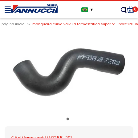
0
▼
página inicial
mangueira curva valvula termostatica superior - bd8t8260h
Cód Vannucci: VA8355-291