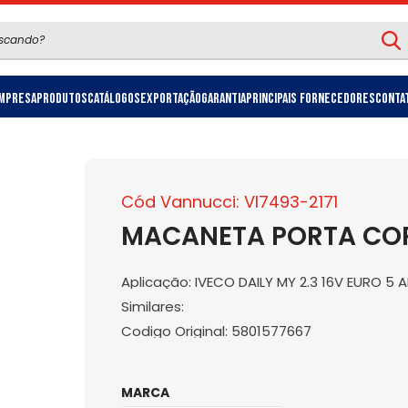
mpresa
Produtos
Catálogos
Exportação
Garantia
Principais Fornecedores
Conta
Cód Vannucci: VI7493-2171
MACANETA PORTA COR
Aplicação: IVECO DAILY MY 2.3 16V EURO 5 
Similares:
Codigo Original: 5801577667
MARCA