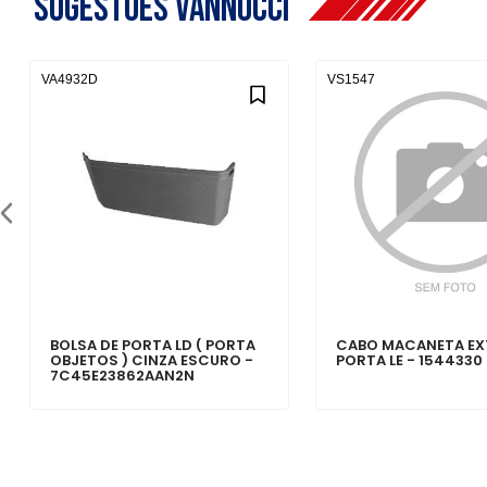
Sugestões Vannucci
VA4932D
VS1547
BOLSA DE PORTA LD ( PORTA
CABO MACANETA EX
OBJETOS ) CINZA ESCURO -
PORTA LE - 1544330
7C45E23862AAN2N