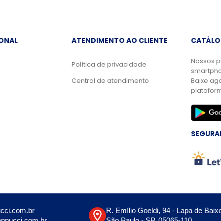
IONAL
ATENDIMENTO AO CLIENTE
CATÁLO
Nossos p
Política de privacidade
smartpho
Central de atendimento
Baixe ag
platafor
SEGURA
cci.com.br
R. Emílio Goeldi, 94 - Lapa de Baix
nnucci.com.br
São Paulo - SP, 05065-110