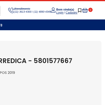
Meu
Atendimento
0
Bem vindo(a)
(11) 3613-4300 / (11) 4890-4349
Carrinho
Login
/
Cadastro
to
REDICA - 5801577667
APOS 2019