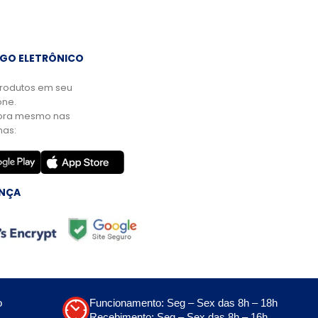
GO ELETRÔNICO
rodutos em seu
ne.
ora mesmo nas
mas:
NÇA
o
Funcionamento: Seg – Sex das 8h – 18h
Recebimento: Seg – Sex das 8h – 16h