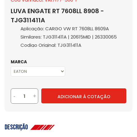
LUVA ENGATE RT 7608LL 8908 -
TJG311411A
Aplicação: CARGO VW RT 7608LL 8609A
Similares: TJG311411A | 20615MID | 26330065
Codigo Original: TJG311411A
MARCA
-
+
ADICIONAR À COTAÇÃO
Descrição