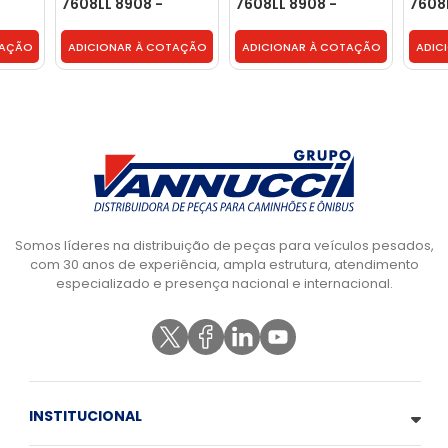
7608LL 8908 -
7608LL 8908 -
7608
TJG311411A
TJG311411A
TJG31
TAÇÃO
ADICIONAR À COTAÇÃO
ADICIONAR À COTAÇÃO
ADIC
Somos líderes na distribuição de peças para veículos pesados,
com 30 anos de experiência, ampla estrutura, atendimento
especializado e presença nacional e internacional.
INSTITUCIONAL