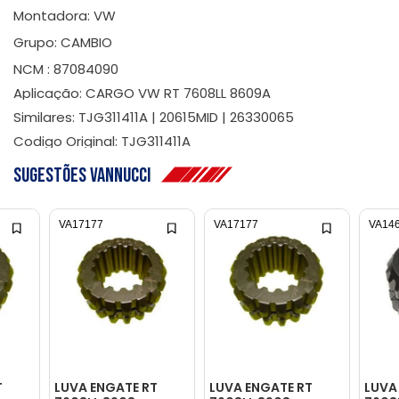
Montadora: VW
Grupo: CAMBIO
NCM : 87084090
Aplicação: CARGO VW RT 7608LL 8609A
Similares: TJG311411A | 20615MID | 26330065
Codigo Original: TJG311411A
Sugestões Vannucci
VA17177
VA17177
VA14
T
LUVA ENGATE RT
LUVA ENGATE RT
LUVA