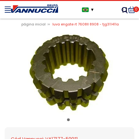
0
▼
página inicial
luva engate rt 7608ll 8908 - tjg311411a
Cód Vannucci: VA17177-500*1