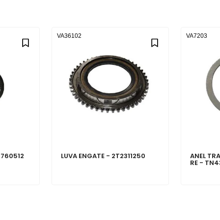
VA36102
VA7203
0760512
LUVA ENGATE - 2T2311250
ANEL TRA
RE - TN4