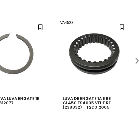
VA4528
VA LUVA ENGATE 1E
LUVA DE ENGATE 1A E RE
312077
CL450 FS4005 VEL.E RE
(239832) - T2D312065