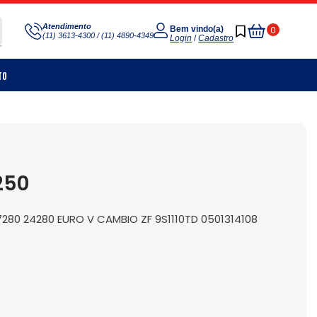
Meu
Atendimento
0
Bem vindo(a)
(11) 3613-4300 / (11) 4890-4349
Carrinho
Login
/
Cadastro
to
250
80 24280 EURO V CAMBIO ZF 9S1110TD 0501314108