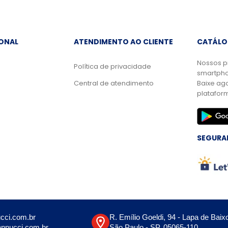
IONAL
ATENDIMENTO AO CLIENTE
CATÁLO
Nossos p
Política de privacidade
smartpho
Central de atendimento
Baixe ag
platafor
SEGURA
cci.com.br
R. Emílio Goeldi, 94 - Lapa de Baix
nnucci.com.br
São Paulo - SP, 05065-110