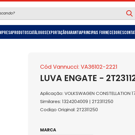
mpresa
Produtos
Catálogos
Exportação
Garantia
Principais Fornecedores
Conta
Cód Vannucci: VA36102-2221
LUVA ENGATE - 2T2311
Aplicação: VOLKSWAGEN CONSTELLATION 172
Similares: 1324204009 | 2T2311250
Codigo Original: 2T2311250
MARCA