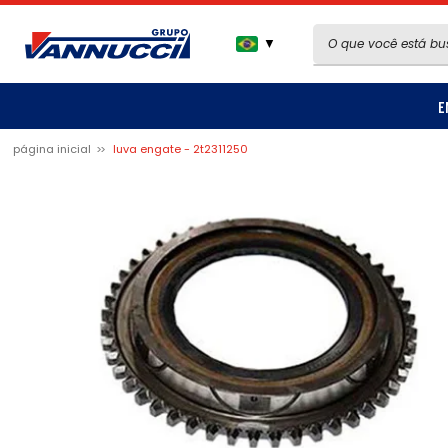
▼
E
página inicial
luva engate - 2t2311250