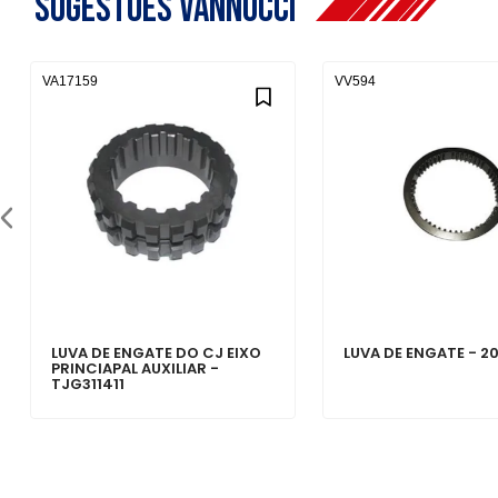
Sugestões Vannucci
VA17159
VV594
LUVA DE ENGATE DO CJ EIXO
LUVA DE ENGATE - 2
PRINCIAPAL AUXILIAR -
TJG311411