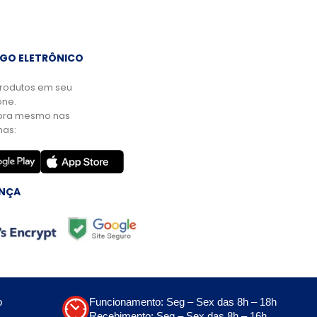
GO ELETRÔNICO
rodutos em seu
ne.
ora mesmo nas
mas:
NÇA
o
Funcionamento: Seg – Sex das 8h – 18h
Recebimento: Seg – Sex das 8h – 16h