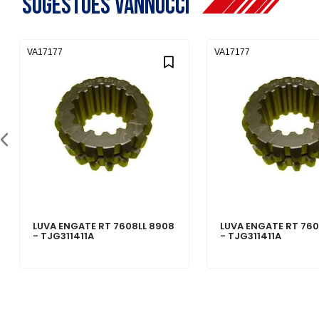
Sugestões Vannucci
VA17177
VA17177
LUVA ENGATE RT 7608LL 8908
LUVA ENGATE RT 760
- TJG311411A
- TJG311411A