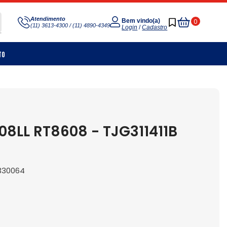
Meu
Atendimento
0
Bem vindo(a)
(11) 3613-4300 / (11) 4890-4349
Carrinho
Login
/
Cadastro
to
08LL RT8608 - TJG311411B
6330064