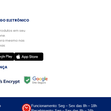
GO ELETRÔNICO
rodutos em seu
ne.
ora mesmo nas
mas:
NÇA
o
Funcionamento: Seg – Sex das 8h – 18h
Recebimento: Seg – Sex das 8h – 16h