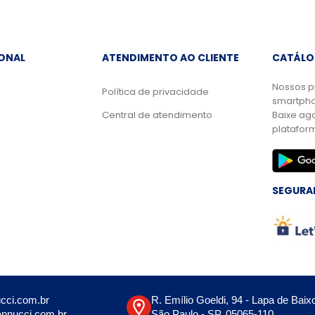
IONAL
ATENDIMENTO AO CLIENTE
CATÁLO
Nossos p
Política de privacidade
smartpho
Central de atendimento
Baixe ag
platafor
SEGURA
cci.com.br
R. Emílio Goeldi, 94 - Lapa de Baix
nnucci.com.br
São Paulo - SP, 05065-110