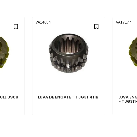
VA14684
VA17177
8LL 8908
LUVA DE ENGATE - TJG311411B
LUVA EN
- TJG311