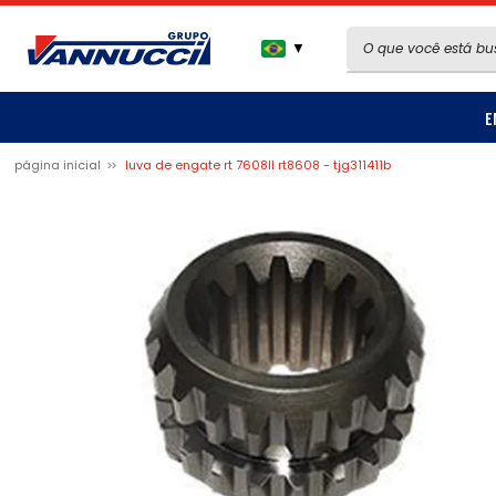
▼
E
página inicial
luva de engate rt 7608ll rt8608 - tjg311411b