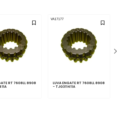
VA17177
GATE RT 7608LL 8908
LUVA ENGATE RT 7608LL 8908
411A
- TJG311411A