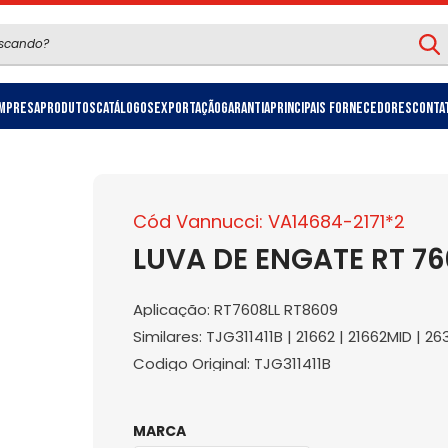
mpresa
Produtos
Catálogos
Exportação
Garantia
Principais Fornecedores
Conta
Cód Vannucci: VA14684-2171*2
LUVA DE ENGATE RT 76
Aplicação: RT7608LL RT8609
Similares: TJG311411B | 21662 | 21662MID | 2
Codigo Original: TJG311411B
MARCA