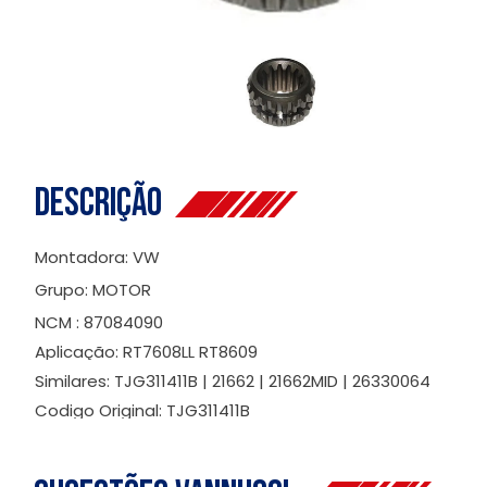
Descrição
Montadora: VW
Grupo: MOTOR
NCM : 87084090
Aplicação: RT7608LL RT8609
Similares: TJG311411B | 21662 | 21662MID | 26330064
Codigo Original: TJG311411B