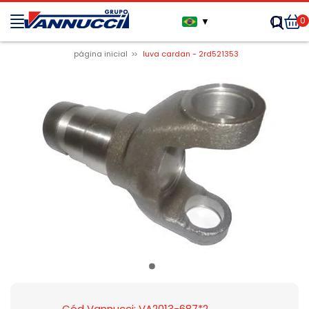
0
▼
página inicial
luva cardan - 2rd521353
Cód Vannucci: VA2013-687*2