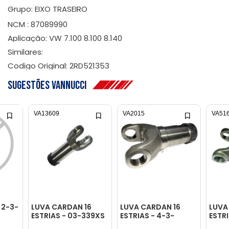
Grupo: EIXO TRASEIRO
NCM : 87089990
Aplicação: VW 7.100 8.100 8.140
Similares:
Codigo Original: 2RD521353
Sugestões Vannucci
VA13609
VA2015
VA51
 2-3-
LUVA CARDAN 16
LUVA CARDAN 16
LUVA
ESTRIAS - 03-339XS
ESTRIAS - 4-3-
ESTR
1241KX1
CRUZ