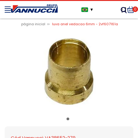
0
▼
página inicial
luva anel vedacao 6mm - 2vf607161a
Cód Vannucci: VA38652-279