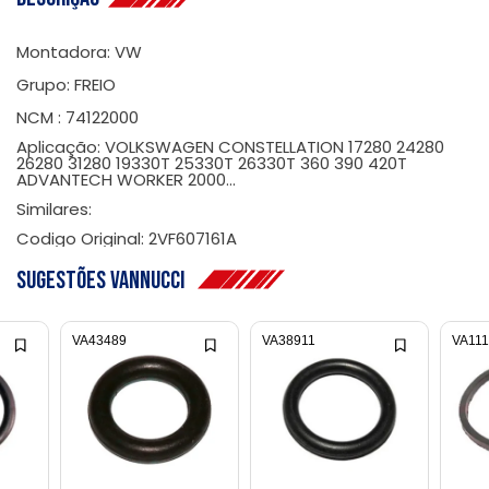
Montadora: VW
Grupo: FREIO
NCM : 74122000
Aplicação: VOLKSWAGEN CONSTELLATION 17280 24280
26280 31280 19330T 25330T 26330T 360 390 420T
ADVANTECH WORKER 2000...
Similares:
Codigo Original: 2VF607161A
Sugestões Vannucci
VA43489
VA38911
VA11