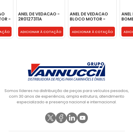
AO
ANEL DE VEDACAO -
ANEL DE VEDACAO
ANEL
TOR -
2R0127311A
BLOCO MOTOR -
BOM
9069970045
MODE
6CTA
TAÇÃO
ADICIONAR À COTAÇÃO
ADICIONAR À COTAÇÃO
ADIC
BG1X
Somos líderes na distribuição de peças para veículos pesados,
com 30 anos de experiência, ampla estrutura, atendimento
especializado e presença nacional e internacional.