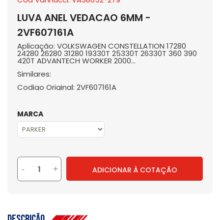
LUVA ANEL VEDACAO 6MM -
2VF607161A
Aplicação: VOLKSWAGEN CONSTELLATION 17280
24280 26280 31280 19330T 25330T 26330T 360 390
420T ADVANTECH WORKER 2000...
Similares:
Codigo Original: 2VF607161A
MARCA
-
+
ADICIONAR À COTAÇÃO
Descrição