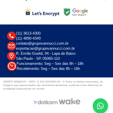
(11) 3613-4300
(11) 4890-4349
contato@grupovannucci.com.br
exportacao@grupovannucci.com.br
R. Emílio Goeldi, 94 - Lapa de Baixo
São Paulo - SP, 05065-110
Funcionamento: Seg – Sex das 8h – 18h
Recebimento: Seg – Sex das 8h – 16h
GRUPO VANNUCCI - CNPJ: 11.623.920/0001-82 - © Todos os direitos reservados. As
imagens aqui apresentadas são meramente ilustrativas, podendo haver diferença de
tonalidade dependendo do monitor.