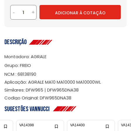
-
+
ADICIONAR À COTAÇÃO
Descrição
Montadora: AGRALE
Grupo: FREIO
NCM : 68138190
Aplicação: AGRALE MA10 MA10000 MA10000WL
Similares: DFW965 | DFW965DNA38
Codigo Original: DFW965DNA38
Sugestões Vannucci
VA14398
VA14400
VA14