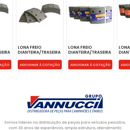
LONA FREIO
LONA FREIO
LONA
SEIRA
DIANTEIRA/TRASEIRA
DIANTEIRA/TRASEIRA
DIAN
76
- FREIO HI - MB176
- FREIO HI - MB180
1X - 
TAÇÃO
ADICIONAR À COTAÇÃO
ADICIONAR À COTAÇÃO
ADIC
Somos líderes na distribuição de peças para veículos pesados,
com 30 anos de experiência, ampla estrutura, atendimento