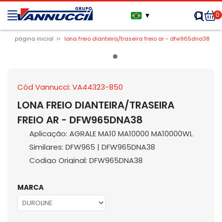
0
▼
página inicial
lona freio dianteira/traseira freio ar - dfw965dna38
Cód Vannucci: VA44323-850
LONA FREIO DIANTEIRA/TRASEIRA
FREIO AR - DFW965DNA38
Aplicação: AGRALE MA10 MA10000 MA10000WL
Similares: DFW965 | DFW965DNA38
Codigo Original: DFW965DNA38
MARCA