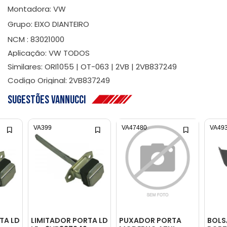
Montadora: VW
Grupo: EIXO DIANTEIRO
NCM : 83021000
Aplicação: VW TODOS
Similares: ORI1055 | OT-063 | 2VB | 2VB837249
Codigo Original: 2VB837249
Sugestões Vannucci
VA399
VA47480
VA49
TA LD
LIMITADOR PORTA LD
PUXADOR PORTA
BOLS