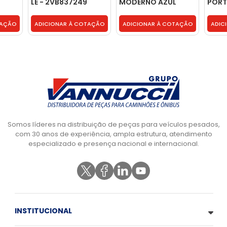
LE - 2VB837249
MODERNO AZUL
PORT
MODERNO -
CINZ
6967237009 5018
7C45
TAÇÃO
ADICIONAR À COTAÇÃO
ADICIONAR À COTAÇÃO
ADIC
Somos líderes na distribuição de peças para veículos pesados,
com 30 anos de experiência, ampla estrutura, atendimento
especializado e presença nacional e internacional.
INSTITUCIONAL