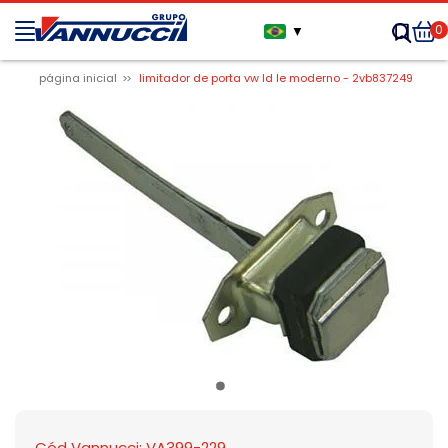
0
▼
página inicial
limitador de porta vw ld le moderno - 2vb837249
Cód Vannucci: VA399-229