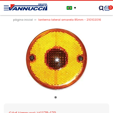
0
▼
página inicial
lanterna lateral amarela 85mm - 210102016
Cód Vannucci: VC178-170