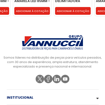
5MM -
AMARELA LED 85MM -
DELIMITADORA
AMAR
PL06461941
LATERAL 2 LEDS E LUZ
3218
DE PLACA AMARELA -
TAÇÃO
ADICIONAR À COTAÇÃO
ADICIONAR À COTAÇÃO
ADIC
PL13220061
Somos líderes na distribuição de peças para veículos pesados,
com 30 anos de experiência, ampla estrutura, atendimento
especializado e presença nacional e internacional.
INSTITUCIONAL