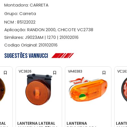
Montadora: CARRETA
Grupo: Carreta
NCM : 85122022
Aplicação: RANDON 2000, CHICOTE VC2738
Similares: J9023AM | 1270 | 210102016
Codigo Original: 210102016
Sugestões Vannucci
VC3826
VA40383
VC16
RAL
LANTERNA LATERAL
LANTERNA
LANT