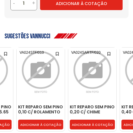
-
+
ADICIONAR À COTAÇÃO
sugestões vannucci
VA024STF/010
VA024SARTF/020
VA02
 PINO
KIT REPARO SEM PINO
KIT REPARO SEM PINO
KIT 
5.65
0,10 C/ ROLAMENTO
0,20 C/ CHIME
0,40
45.65 TEFLON -
ROLAMENTO 45.75
ROLA
/010
T16498629STF/010
TEFLON -
TEFL
TAÇÃO
ADICIONAR À COTAÇÃO
ADICIONAR À COTAÇÃO
ADIC
T16498629SARTF/020
T164