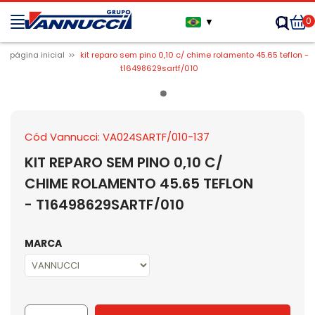
0
▼
página inicial
kit reparo sem pino 0,10 c/ chime rolamento 45.65 teflon -
t16498629sartf/010
Cód Vannucci: VA024SARTF/010-137
KIT REPARO SEM PINO 0,10 C/
CHIME ROLAMENTO 45.65 TEFLON
- T16498629SARTF/010
MARCA