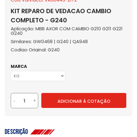
KIT REPARO DE VEDACAO CAMBIO
COMPLETO - G240
Aplicação: MBB AXOR COM CAMBIO G210 G211 G221
G240
Similares: GW0468 | G240 | QA948
Codigo Original: G240
MARCA
-
+
ADICIONAR À COTAÇÃO
Descrição