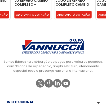
MBIO
JG REPARO CAMBIO
JOGO DE REPARO
JOGO
COMPLETO -
COMPLETO CAMBIO
CAMB
1315298003
G190 - G190
- GW
TAÇÃO
ADICIONAR À COTAÇÃO
ADICIONAR À COTAÇÃO
ADIC
Somos líderes na distribuição de peças para veículos pesados,
com 30 anos de experiência, ampla estrutura, atendimento
especializado e presença nacional e internacional.
INSTITUCIONAL