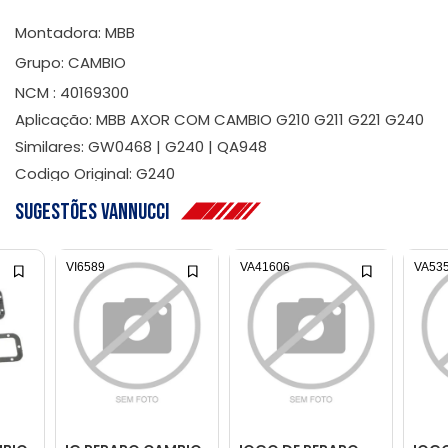
Montadora: MBB
Grupo: CAMBIO
NCM : 40169300
Aplicação: MBB AXOR COM CAMBIO G210 G211 G221 G240
Similares: GW0468 | G240 | QA948
Codigo Original: G240
Sugestões Vannucci
VI6589
VA41606
VA53