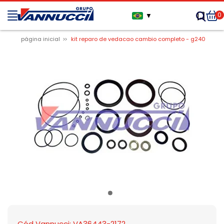
0
▼
página inicial
kit reparo de vedacao cambio completo - g240
Cód Vannucci: VA36443-2172