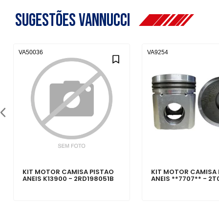
Sugestões Vannucci
VA50036
VA9254
KIT MOTOR CAMISA PISTAO
KIT MOTOR CAMISA 
ANEIS K13900 - 2RD198051B
ANEIS **7707** - 2T