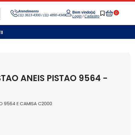
Meu
Atendimento
0
Bem vindo(a)
(11) 3613-4300 / (11) 4890-4349
Carrinho
Login
/
Cadastro
to
TAO ANEIS PISTAO 9564 -
O 9564 E CAMISA C2000