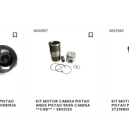
VA32957
VA22583
PISTAO
KIT MOTOR CAMISA PISTAO
KIT MOT
0198151A
ANEIS PISTAO 9565 CAMISA
PISTAO 
**C88** - 3802123
2T21980