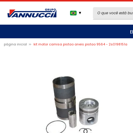
▼
E
página inicial
kit motor camisa pistao aneis pistao 9564 - 2s0198151a