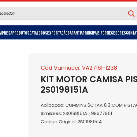
mpresa
Produtos
Catálogos
Exportação
Garantia
Principais Fornecedores
Conta
Cód Vannucci: VA27161-1238
KIT MOTOR CAMISA PIS
2S0198151A
Aplicação: CUMMINS 6CTAA 8.3 COM PISTA
Similares: 2S0198151A | 99677951
Codigo Original: 2S0198151A