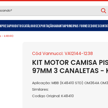
mpresa
Produtos
Catálogos
Exportação
Garantia
Principais Fornecedores
Conta
s - k48410
Cód Vannucci: VA12144-1238
KIT MOTOR CAMISA PI
97MM 3 CANALETAS - 
Aplicação: MBB (K48410 STD) OM364A OM
Similares:
Codigo Original: K48410