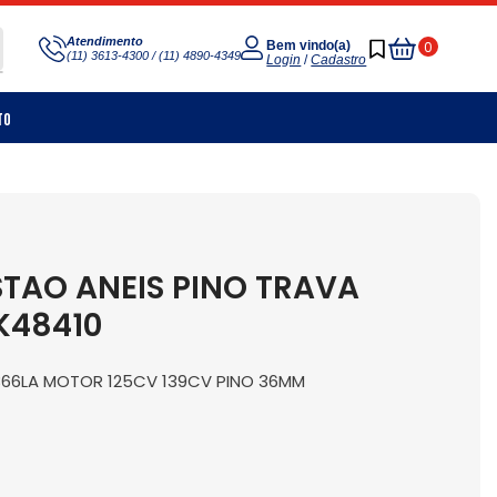
Meu
Atendimento
0
Bem vindo(a)
(11) 3613-4300 / (11) 4890-4349
Carrinho
Login
/
Cadastro
to
STAO ANEIS PINO TRAVA
K48410
366LA MOTOR 125CV 139CV PINO 36MM