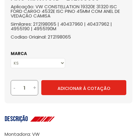
Aplicação: VW CONSTELLATION 19320E 31320 ISC
FORD CARGO 4532E ISC PINO 45MM COM ANEL DE
VEDAÇÃO CAMISA
Similares: 2T2198065 | 40437960 | 40437962 |
4955190 | 4955190M
Codigo Original: 2T2198065
MARCA
-
+
ADICIONAR À COTAÇÃO
Descrição
Montadora: VW