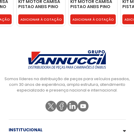
MISA
KIT MOTOR CAMISA
KIT MOTOR CAMISA
KIT 
INO
PISTAO ANEIS PINO
PISTAO ANEIS PINO
PIST
50265
TRAVA * 7707 * C99 -
TRAVA - 1507437
TRAV
40256962
TAÇÃO
ADICIONAR À COTAÇÃO
ADICIONAR À COTAÇÃO
ADIC
Somos líderes na distribuição de peças para veículos pesados,
com 30 anos de experiência, ampla estrutura, atendimento
especializado e presença nacional e internacional.
INSTITUCIONAL