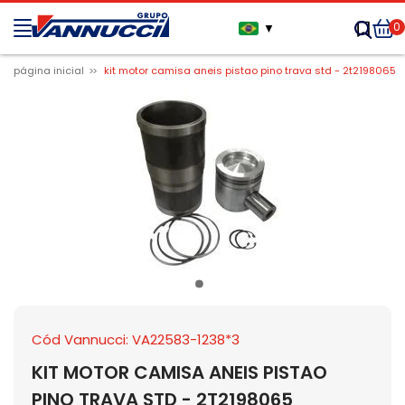
0
▼
página inicial
kit motor camisa aneis pistao pino trava std - 2t2198065
Cód Vannucci: VA22583-1238*3
KIT MOTOR CAMISA ANEIS PISTAO
PINO TRAVA STD - 2T2198065