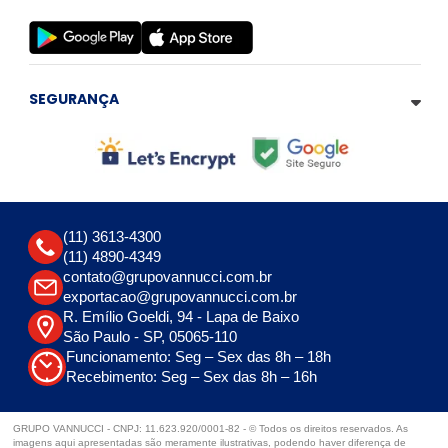
SEGURANÇA
(11) 3613-4300
(11) 4890-4349
contato@grupovannucci.com.br
exportacao@grupovannucci.com.br
R. Emílio Goeldi, 94 - Lapa de Baixo
São Paulo - SP, 05065-110
Funcionamento: Seg – Sex das 8h – 18h
Recebimento: Seg – Sex das 8h – 16h
GRUPO VANNUCCI - CNPJ: 11.623.920/0001-82 - © Todos os direitos reservados. As
imagens aqui apresentadas são meramente ilustrativas, podendo haver diferença de