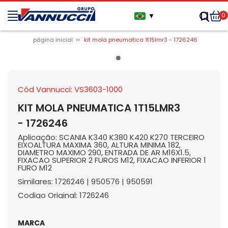
0
▼
página inicial
kit mola pneumatica 1t15lmr3 - 1726246
Cód Vannucci: VS3603-1000
KIT MOLA PNEUMATICA 1T15LMR3
- 1726246
Aplicação: SCANIA K340 K380 K420 K270 TERCEIRO
EIXOALTURA MAXIMA 360, ALTURA MINIMA 182,
DIAMETRO MAXIMO 290, ENTRADA DE AR M16X1.5,
FIXACAO SUPERIOR 2 FUROS M12, FIXACAO INFERIOR 1
FURO M12
Similares: 1726246 | 950576 | 950591
Codigo Original: 1726246
MARCA