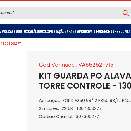
mpresa
Produtos
Catálogos
Exportação
Garantia
Principais Fornecedores
Conta
- 1307306277
Cód Vannucci: VA55252-715
KIT GUARDA PO ALAV
TORRE CONTROLE - 13
Aplicação: FORD F250 98/12 F350 98/12 F40
Similares: 12216K | 1307306277
Codigo Original: 1307306277