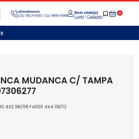
Meu
Atendimento
0
Bem vindo(a)
(11) 3613-4300 / (11) 4890-4349
Carrinho
Login
/
Cadastro
to
ANCA MUDANCA C/ TAMPA
07306277
00 4X2 98/08 F4000 4X4 08/12