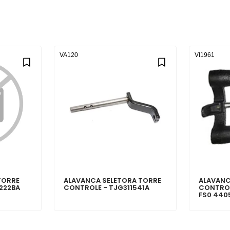
VA120
VI1961
TORRE
ALAVANCA SELETORA TORRE
ALAVANC
222BA
CONTROLE - TJG311541A
CONTROL
FS0 440