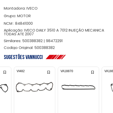
Montadora: IVECO
Grupo: MOTOR
NCM : 84841000
Aplicação: IVECO DAILY 3510 A 7012 INJEÇÃO MECANICA
TODAS ATE 2007
Similares: 500388382 | 98472291
Codigo Original: 500388382
Sugestões Vannucci
VI482
VA18870
VA18