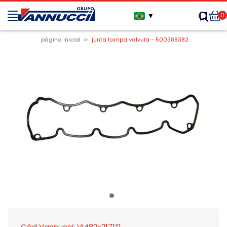
0
▼
página inicial
junta tampa valvula - 500388382
Cód Vannucci: VI482-2171*1