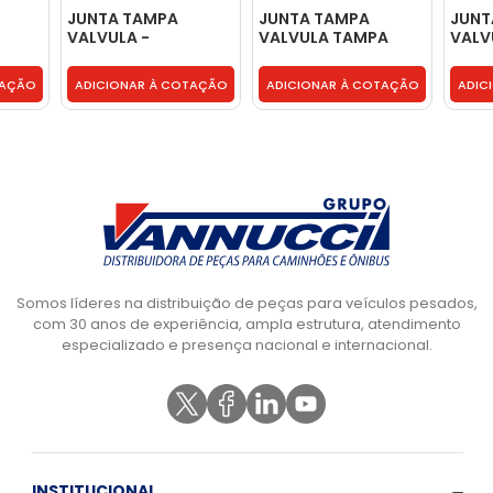
JUNTA TAMPA
JUNTA TAMPA
JUNT
VALVULA -
VALVULA TAMPA
VALV
500388382
PLASTICA -
PLAS
0000160521
0000
TAÇÃO
ADICIONAR À COTAÇÃO
ADICIONAR À COTAÇÃO
ADIC
Somos líderes na distribuição de peças para veículos pesados,
com 30 anos de experiência, ampla estrutura, atendimento
especializado e presença nacional e internacional.
INSTITUCIONAL