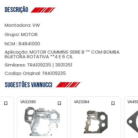
Descrição
Montadora: VW
Grupo: MOTOR
NCM : 84841000
Aplicação: MOTOR CUMMINS SERIE B ** COM BOMBA
INJETORA ROTATIVA **4 E 6 CIL
Similares: TRA109235 | 3931351
Codigo Original: TRA109235
Sugestões Vannucci
VA31590
VA23384
VA45