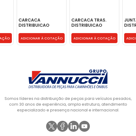
CARCACA
CARCACA TRAS.
JUNT
DISTRIBUICAO
DISTRIBUICAO
DIST
MOTOR MODELO
MODELO CUMMINS
COMP
NS B
CUMMINS ISBE 6 CIL.
ISB ** ATE 2006 ** -
MOTO
TAÇÃO
ADICIONAR À COTAÇÃO
ADICIONAR À COTAÇÃO
ADIC
- BH0X6W059AA
2R0109211
2RL1
Somos líderes na distribuição de peças para veículos pesados,
com 30 anos de experiência, ampla estrutura, atendimento
especializado e presença nacional e internacional.