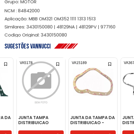
Grupo: MOTOR
NCM : 84842000
Aplicação: MBB OM321 OM352 1111 1313 1513
Similares: 3430150080 | 48129NA | 48129PV | 977160
Codigo Original: 3430150080
Sugestões Vannucci
VA5178
VA15189
VA36
PA DA
JUNTA TAMPA
JUNTA DA TAMPA DA
JUNT
DISTRIBUICAO
DISTRIBUICAO -
DIST
TRASEIRA FTO 06
3660150020
- 216
CILINDRO -