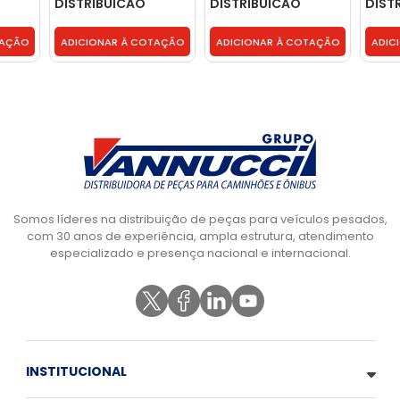
DISTRIBUICAO
DISTRIBUICAO
DIST
TRASEIRA -
TRASEIRA -
- 216
3430150080
3430150080
TAÇÃO
ADICIONAR À COTAÇÃO
ADICIONAR À COTAÇÃO
ADIC
Somos líderes na distribuição de peças para veículos pesados,
com 30 anos de experiência, ampla estrutura, atendimento
especializado e presença nacional e internacional.
INSTITUCIONAL