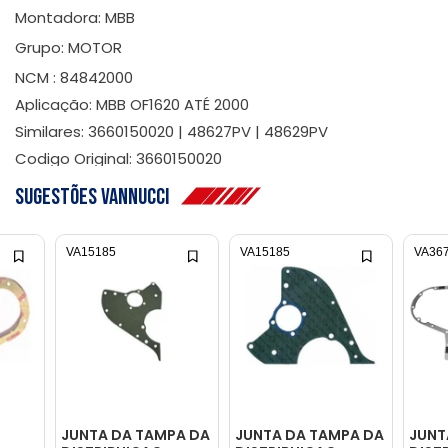
Montadora: MBB
Grupo: MOTOR
NCM : 84842000
Aplicação: MBB OF1620 ATÉ 2000
Similares: 3660150020 | 48627PV | 48629PV
Codigo Original: 3660150020
Sugestões Vannucci
VA15185
VA15185
VA36
JUNTA DA TAMPA DA
JUNTA DA TAMPA DA
JUNT