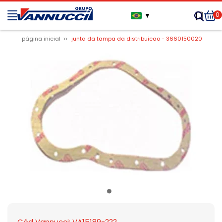
0
▼
página inicial
junta da tampa da distribuicao - 3660150020
Cód Vannucci: VA15189-222