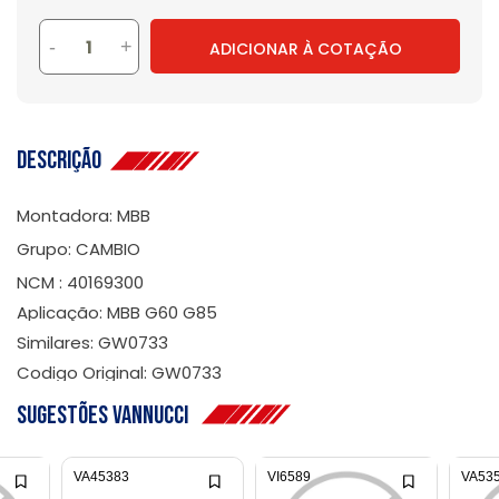
-
+
ADICIONAR À COTAÇÃO
Descrição
Montadora: MBB
Grupo: CAMBIO
NCM : 40169300
Aplicação: MBB G60 G85
Similares: GW0733
Codigo Original: GW0733
Sugestões Vannucci
VA45383
VI6589
VA53