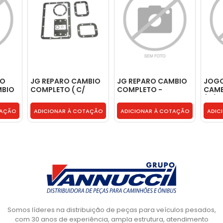
RO
JG REPARO CAMBIO
JG REPARO CAMBIO
JOGO
MBIO
COMPLETO ( C/
COMPLETO -
CAMB
RETENTORES) -
1315298003
(C/ R
BG7X7086AA
GW0
TAÇÃO
ADICIONAR À COTAÇÃO
ADICIONAR À COTAÇÃO
ADIC
Somos líderes na distribuição de peças para veículos pesados,
com 30 anos de experiência, ampla estrutura, atendimento