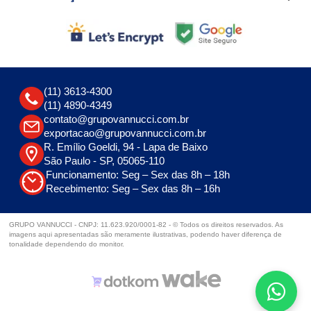
(11) 3613-4300
(11) 4890-4349
contato@grupovannucci.com.br
exportacao@grupovannucci.com.br
R. Emílio Goeldi, 94 - Lapa de Baixo
São Paulo - SP, 05065-110
Funcionamento: Seg – Sex das 8h – 18h
Recebimento: Seg – Sex das 8h – 16h
GRUPO VANNUCCI - CNPJ: 11.623.920/0001-82 - © Todos os direitos reservados. As
imagens aqui apresentadas são meramente ilustrativas, podendo haver diferença de
tonalidade dependendo do monitor.