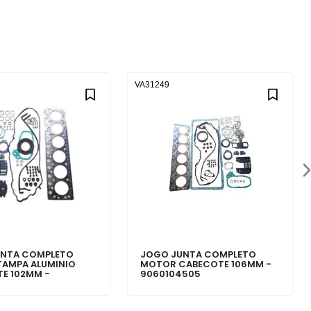
VA31249
UNTA COMPLETO
JOGO JUNTA COMPLETO
AMPA ALUMINIO
MOTOR CABECOTE 106MM -
E 102MM -
9060104505
521