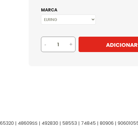
MARCA
ADICIONAR
-
+
 365320 | 48609SS | 492830 | 58553 | 74845 | 80906 | 9060105