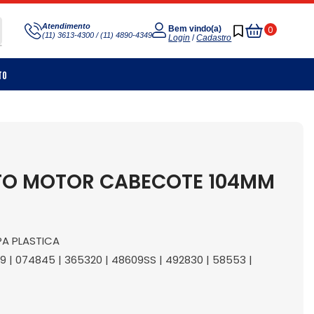
Meu
Atendimento
0
Bem vindo(a)
(11) 3613-4300 / (11) 4890-4349
Carrinho
Login
/
Cadastro
to
TO MOTOR CABECOTE 104MM
PA PLASTICA
59 | 074845 | 365320 | 48609SS | 492830 | 58553 |