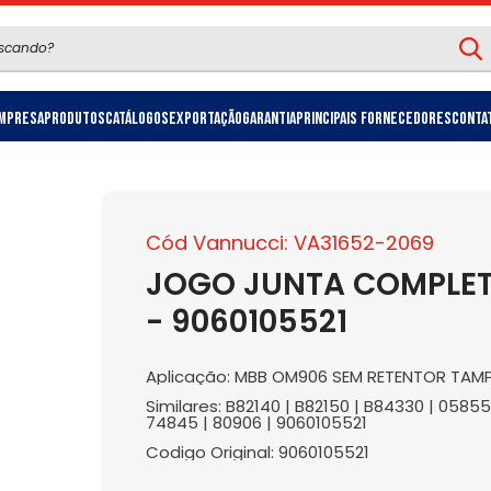
mpresa
Produtos
Catálogos
Exportação
Garantia
Principais Fornecedores
Conta
Cód Vannucci: VA31652-2069
JOGO JUNTA COMPLE
- 9060105521
Aplicação: MBB OM906 SEM RETENTOR TAM
Similares: B82140 | B82150 | B84330 | 0585
74845 | 80906 | 9060105521
Codigo Original: 9060105521