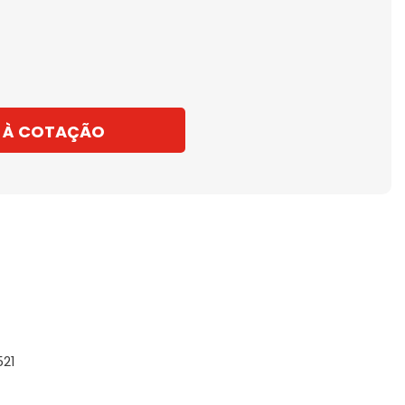
 À COTAÇÃO
521