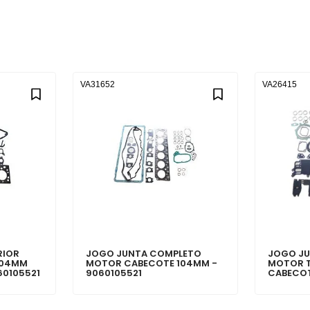
VA31652
VA26415
RIOR
JOGO JUNTA COMPLETO
JOGO J
104MM
MOTOR CABECOTE 104MM -
MOTOR T
60105521
9060105521
CABECOT
9060105