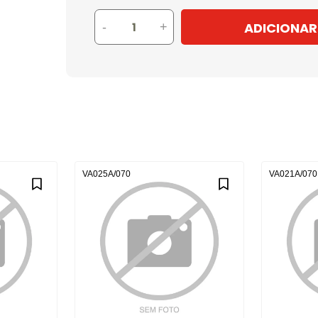
ADICIONAR
-
+
VA025A/070
VA021A/070