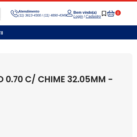
Meu
Atendimento
0
Bem vindo(a)
(11) 3613-4300 / (11) 4890-4349
Carrinho
Login
/
Cadastro
to
0.70 C/ CHIME 32.05MM -