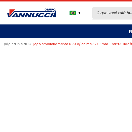
▼
E
página inicial
jogo embuchamento 0.70 c/ chime 32.05mm - bd2t3111aa