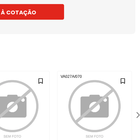
 À COTAÇÃO
VA027A/070