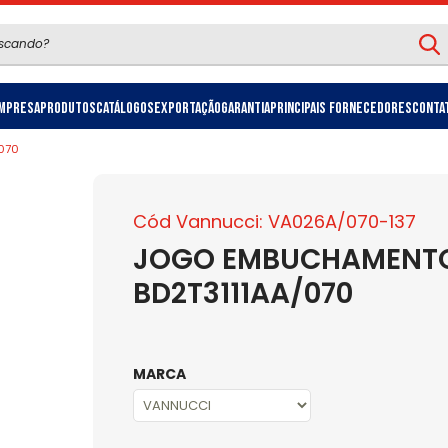
mpresa
Produtos
Catálogos
Exportação
Garantia
Principais Fornecedores
Conta
/070
Cód Vannucci: VA026A/070-137
JOGO EMBUCHAMENTO 
BD2T3111AA/070
MARCA