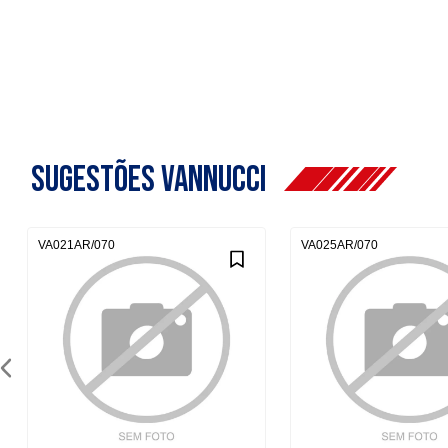
sugestões vannucci
VA021AR/070
VA025AR/070