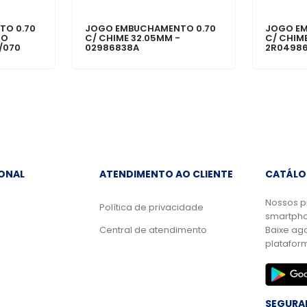
TO 0.70
JOGO EMBUCHAMENTO 0.70
JOGO E
TO
C/ CHIME 32.05MM -
C/ CHIM
/070
02986838A
2R04986
IONAL
ATENDIMENTO AO CLIENTE
CATÁLO
Nossos p
Política de privacidade
smartpho
Central de atendimento
Baixe ag
platafor
SEGURA