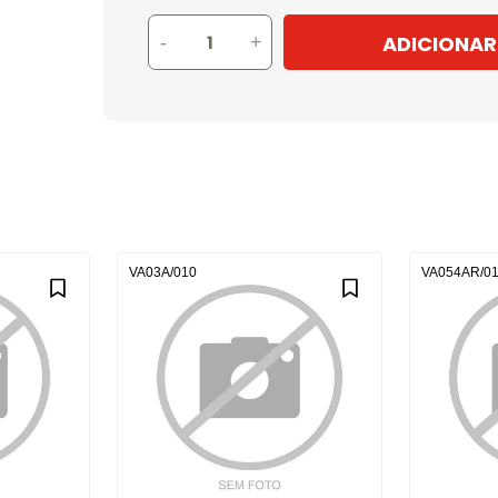
ADICIONAR
-
+
VA03A/010
VA054AR/0