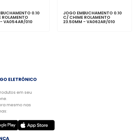
BUCHAMENTO 0.10
JOGO EMBUCHAMENTO 0.10
E ROLAMENTO
C/ CHIME ROLAMENTO
 - VA054AR/010
23.50MM - VA062AR/010
GO ELETRÔNICO
rodutos em seu
ne.
ora mesmo nas
mas:
NÇA