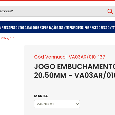
mpresa
Produtos
Catálogos
Exportação
Garantia
Principais Fornecedores
Conta
va03ar/010
Cód Vannucci: VA03AR/010-137
JOGO EMBUCHAMENTO 
20.50MM - VA03AR/01
MARCA