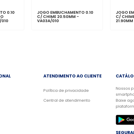
O 0.10
JOGO EMBUCHAMENTO 0.10
JOGO EM
TO
C/ CHIME 20.50MM -
C/ CHIM
/010
VA03A/010
21.90MM
IONAL
ATENDIMENTO AO CLIENTE
CATÁLO
Nossos p
Política de privacidade
smartpho
Central de atendimento
Baixe ag
platafor
SEGURA