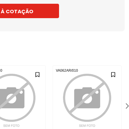
 À COTAÇÃO
10
VA062AR/010