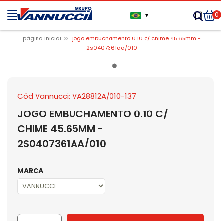
0
▼
página inicial
jogo embuchamento 0.10 c/ chime 45.65mm -
2s0407361aa/010
Cód Vannucci: VA28812A/010-137
JOGO EMBUCHAMENTO 0.10 C/
CHIME 45.65MM -
2S0407361AA/010
MARCA